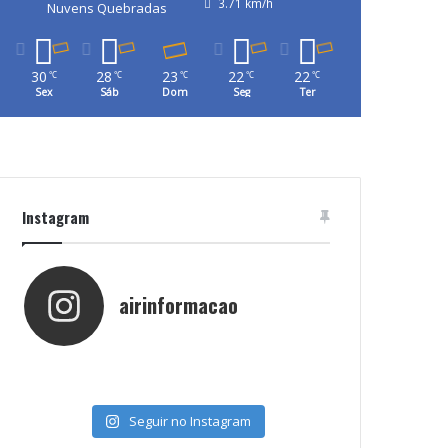
3.71 km/h
Nuvens Quebradas
30
28
23
22
22
℃
℃
℃
℃
℃
Sex
Sáb
Dom
Seg
Ter
Instagram
airinformacao
Seguir no Instagram