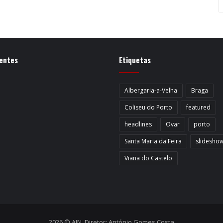
entes
Etiquetas
Albergaria-a-Velha
Braga
Coliseu do Porto
featured
headlines
Ovar
porto
Santa Maria da Feira
slidesho
Viana do Castelo
2026 © AIN. Diretor: António Gomes Costa