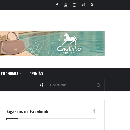
Random
Log
Sidebar
Article
In
STRONOMIA
OPINIÃO
Random
Article
Siga-nos no Facebook