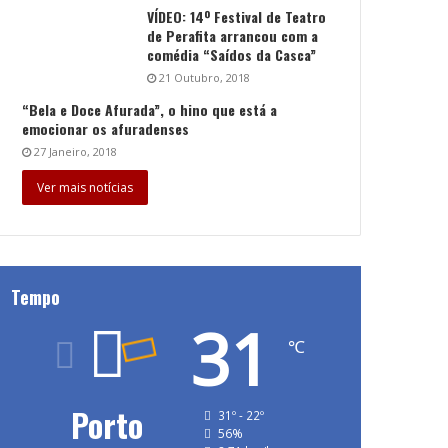
VÍDEO: 14º Festival de Teatro
de Perafita arrancou com a
comédia “Saídos da Casca”
21 Outubro, 2018
“Bela e Doce Afurada”, o hino que está a
emocionar os afuradenses
27 Janeiro, 2018
Ver mais notícias
Tempo
31
℃
Porto
31º - 22º
56%