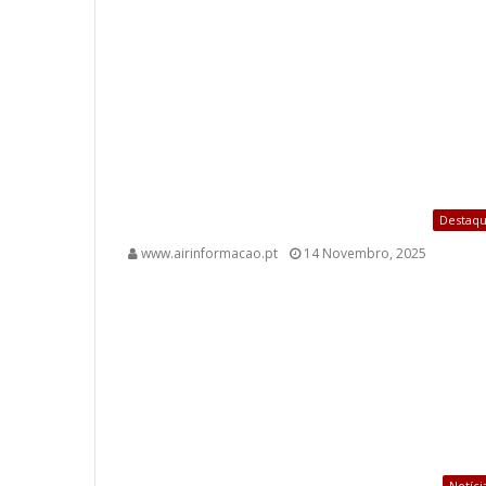
Destaq
www.airinformacao.pt
14 Novembro, 2025
Notíci