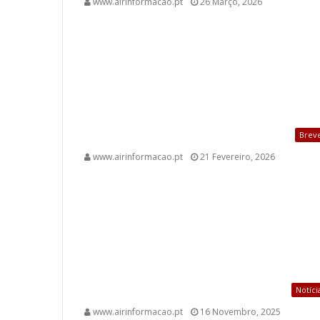
www.airinformacao.pt
26 Março, 2026
Brev
www.airinformacao.pt
21 Fevereiro, 2026
Notíci
www.airinformacao.pt
16 Novembro, 2025