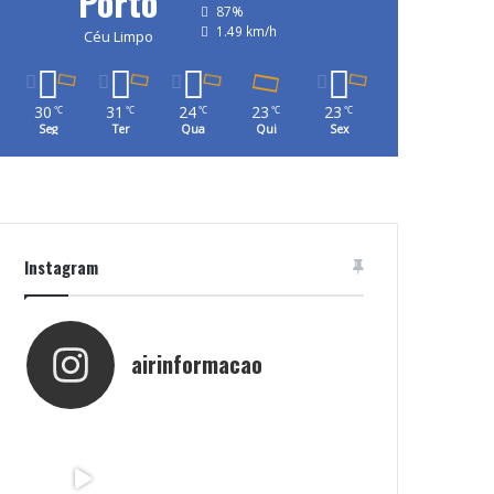
Porto
87%
1.49 km/h
Céu Limpo
30
31
24
23
23
℃
℃
℃
℃
℃
Seg
Ter
Qua
Qui
Sex
Instagram
airinformacao