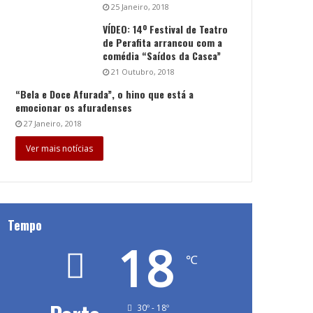
25 Janeiro, 2018
VÍDEO: 14º Festival de Teatro
de Perafita arrancou com a
comédia “Saídos da Casca”
21 Outubro, 2018
“Bela e Doce Afurada”, o hino que está a
emocionar os afuradenses
27 Janeiro, 2018
Ver mais notícias
Tempo
18
℃
30º - 18º