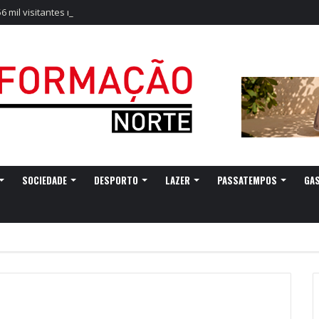
56 mil visitantes marcam arranque recorde da Feira de São Mateus
SOCIEDADE
DESPORTO
LAZER
PASSATEMPOS
GA