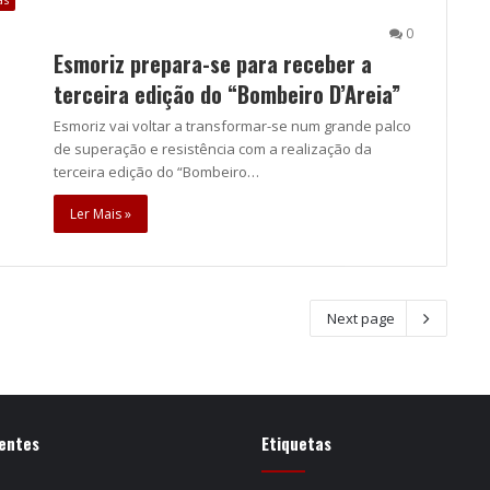
0
Esmoriz prepara-se para receber a
terceira edição do “Bombeiro D’Areia”
Esmoriz vai voltar a transformar-se num grande palco
de superação e resistência com a realização da
terceira edição do “Bombeiro…
Ler Mais »
Next page
entes
Etiquetas