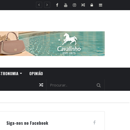
Random
Log
Sidebar
Article
In
STRONOMIA
OPINIÃO
Random
Article
Siga-nos no Facebook