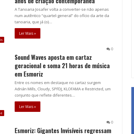
anos de criação contemporânea
A Tanoaria Josafer volta a converter-se não apenas
num autêntico “quartel-general” do ofício da arte da
tanoaria, que já (o)…
Ler Mais »
is
0
Sound Waves aposta em cartaz
geracional e soma 21 horas de música
em Esmoriz
Entre os nomes em destaque no cartaz surgem
Adrián Mills, Cloudy, SPFDJ, KLOFAMA e Restricted, um
conjunto que reflete diferentes…
Ler Mais »
ue
0
Esmoriz: Gigantes Invisíveis regressam