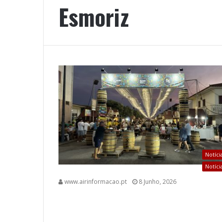
Esmoriz
Notíci
Notíci
www.airinformacao.pt
8 Junho, 2026