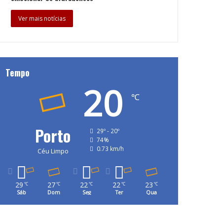
Ver mais notícias
Tempo
20
℃
Porto
29º - 20º
74%
0.73 km/h
Céu Limpo
29
27
22
22
23
℃
℃
℃
℃
℃
Sáb
Dom
Seg
Ter
Qua