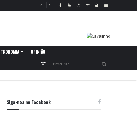
Random
Log
Sidebar
Article
In
STRONOMIA
OPINIÃO
Random
Article
Siga-nos no Facebook