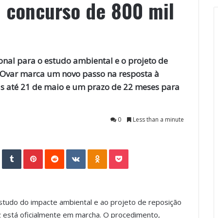
 concurso de 800 mil
onal para o estudo ambiental e o projeto de
 de Ovar marca um novo passo na resposta à
as até 21 de maio e um prazo de 22 meses para
0
Less than a minute
StumbleUpon
Tumblr
Pinterest
Reddit
VKontakte
Odnoklassniki
Pocket
estudo do impacte ambiental e ao projeto de reposição
iz está oficialmente em marcha. O procedimento,