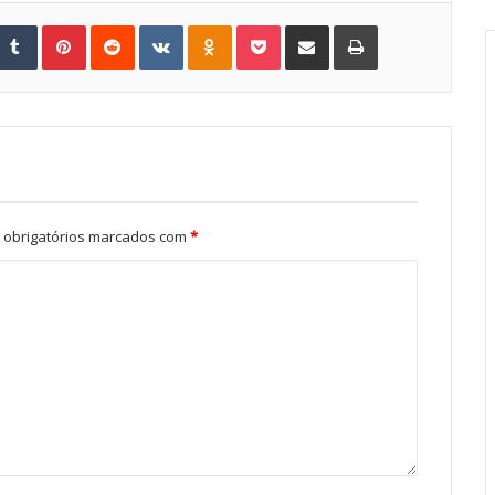
Tumblr
Pinterest
Reddit
VKontakte
Odnoklassniki
Pocket
Share via Email
Print
obrigatórios marcados com
*