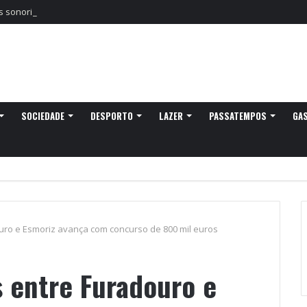
sonoridades e criação artística marcam a nova temporada do CTAL
SOCIEDADE
DESPORTO
LAZER
PASSATEMPOS
GA
uro e Esmoriz avança com concurso de 800 mil euros
s entre Furadouro e