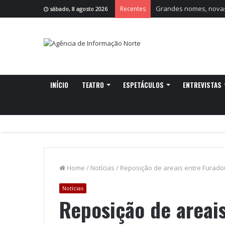
Grandes nomes, novas 
Recentes
sábado, 8 agosto 2026
INÍCIO
TEATRO
ESPETÁCULOS
ENTREVISTAS
Home
/
Notícias
/
Reposição de areais entre Furado
Notícias
Reposição de areai