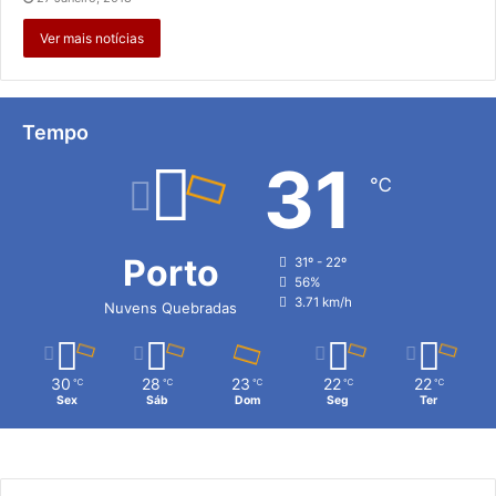
Ver mais notícias
Tempo
31
℃
Porto
31º - 22º
56%
3.71 km/h
Nuvens Quebradas
30
28
23
22
22
℃
℃
℃
℃
℃
Sex
Sáb
Dom
Seg
Ter