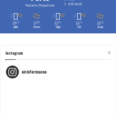
0.65 km/h
Nuvens Dispersas
29
27
22
22
23
℃
℃
℃
℃
℃
Sáb
Dom
Seg
Ter
Qua
Instagram
airinformacao