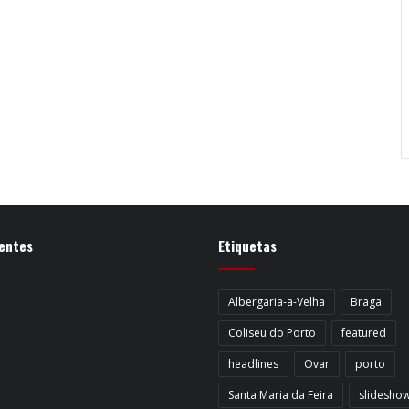
entes
Etiquetas
Albergaria-a-Velha
Braga
Coliseu do Porto
featured
headlines
Ovar
porto
Santa Maria da Feira
slidesho