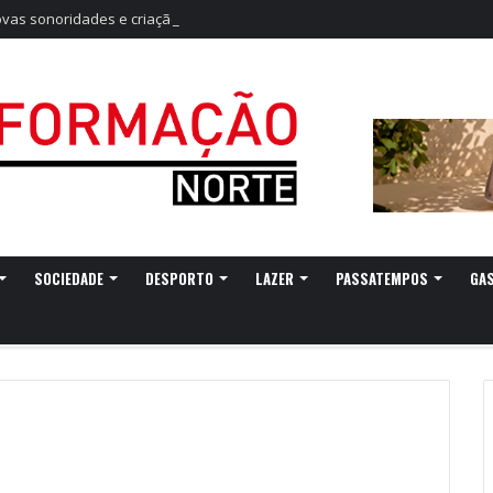
as sonoridades e criação artística marcam a nova temporada do CTAL
SOCIEDADE
DESPORTO
LAZER
PASSATEMPOS
GA