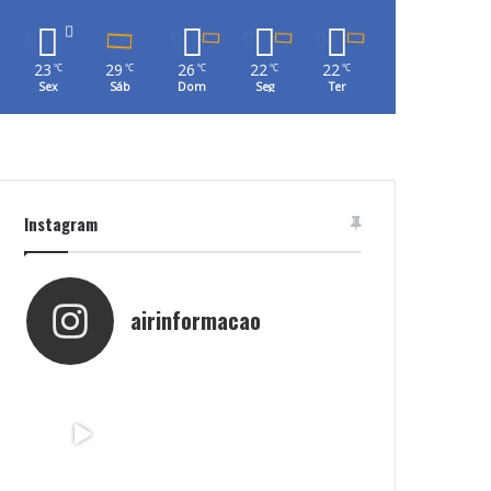
23
29
26
22
22
℃
℃
℃
℃
℃
Sex
Sáb
Dom
Seg
Ter
Instagram
airinformacao