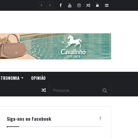
Random
Log
Sidebar
Article
In
STRONOMIA
OPINIÃO
Random
Article
Siga-nos no Facebook