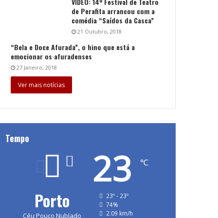
VÍDEO: 14º Festival de Teatro
de Perafita arrancou com a
comédia “Saídos da Casca”
21 Outubro, 2018
“Bela e Doce Afurada”, o hino que está a
emocionar os afuradenses
27 Janeiro, 2018
Ver mais notícias
Tempo
23
℃
Porto
23º - 23º
74%
2.09 km/h
Céu Pouco Nublado