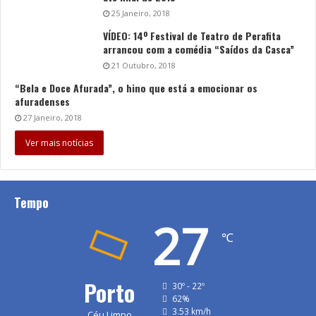
25 Janeiro, 2018
VÍDEO: 14º Festival de Teatro de Perafita
arrancou com a comédia “Saídos da Casca”
21 Outubro, 2018
“Bela e Doce Afurada”, o hino que está a emocionar os
afuradenses
27 Janeiro, 2018
Ver mais notícias
Tempo
27
℃
Porto
30º - 22º
62%
3.53 km/h
Céu Limpo