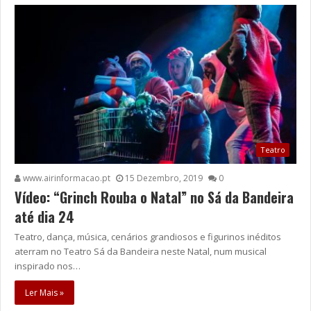
Teatro
www.airinformacao.pt
15 Dezembro, 2019
0
Vídeo: “Grinch Rouba o Natal” no Sá da Bandeira
até dia 24
Teatro, dança, música, cenários grandiosos e figurinos inéditos
aterram no Teatro Sá da Bandeira neste Natal, num musical
inspirado nos…
Ler Mais »