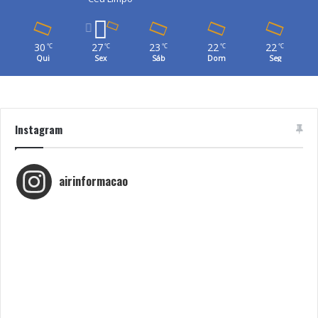
30
27
23
22
22
℃
℃
℃
℃
℃
Qui
Sex
Sáb
Dom
Seg
Instagram
airinformacao