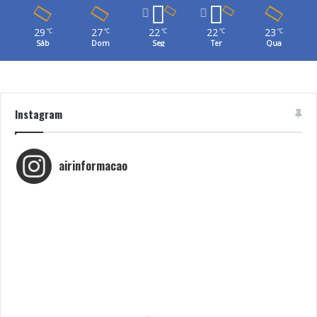
29
27
22
22
23
℃
℃
℃
℃
℃
Sáb
Dom
Seg
Ter
Qua
Instagram
airinformacao