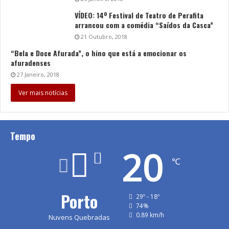
VÍDEO: 14º Festival de Teatro de Perafita
arrancou com a comédia “Saídos da Casca”
21 Outubro, 2018
“Bela e Doce Afurada”, o hino que está a emocionar os
afuradenses
27 Janeiro, 2018
Ver mais notícias
Tempo
20
℃
Porto
29º - 18º
74%
0.89 km/h
Nuvens Quebradas