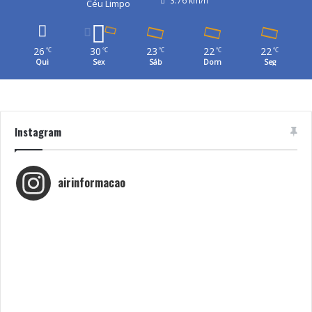
Céu Limpo
26
30
23
22
22
℃
℃
℃
℃
℃
Qui
Sex
Sáb
Dom
Seg
Instagram
airinformacao