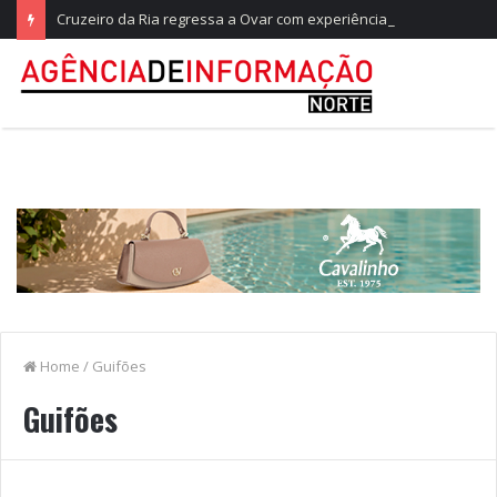
Cruzeiro da Ria regressa a Ovar com experiências náuticas e observação de aves
Home
/
Guifões
Guifões