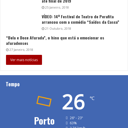
até final de 2019
25 Janeiro, 2018
VÍDEO: 14º Festival de Teatro de Perafita
arrancou com a comédia “Saídos da Casca”
21 Outubro, 2018
“Bela e Doce Afurada”, o hino que está a emocionar os
afuradenses
27 Janeiro, 2018
Ver mais notícias
Tempo
26
℃
Porto
26º - 23º
63%
3.76 km/h