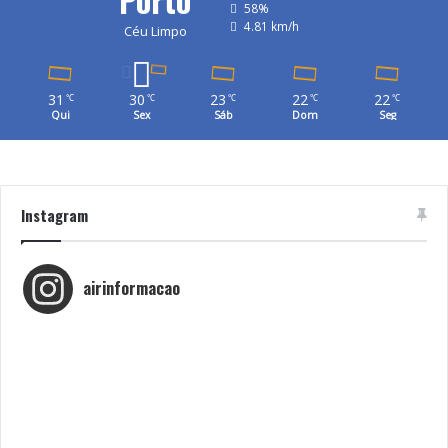
58%
4.81 km/h
Céu Limpo
31
30
23
22
22
℃
℃
℃
℃
℃
Qui
Sex
Sáb
Dom
Seg
Instagram
airinformacao