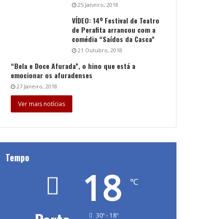
25 Janeiro, 2018
VÍDEO: 14º Festival de Teatro
de Perafita arrancou com a
comédia “Saídos da Casca”
21 Outubro, 2018
“Bela e Doce Afurada”, o hino que está a
emocionar os afuradenses
27 Janeiro, 2018
Ver mais notícias
Tempo
18
℃
30º - 18º