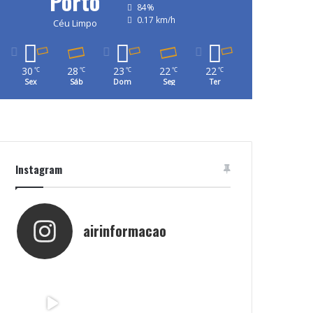
Porto
84%
0.17 km/h
Céu Limpo
30
28
23
22
22
℃
℃
℃
℃
℃
Sex
Sáb
Dom
Seg
Ter
Instagram
airinformacao