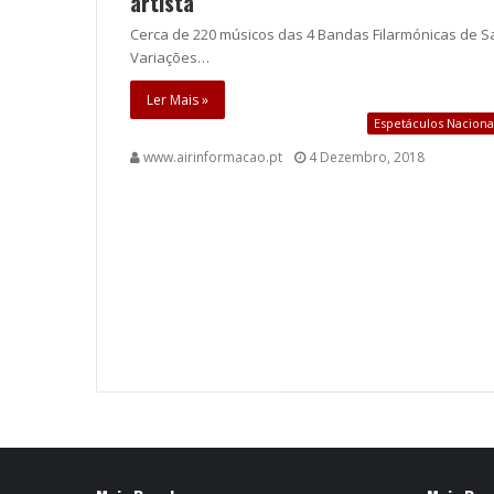
artista
Cerca de 220 músicos das 4 Bandas Filarmónicas de Sa
Variações…
Ler Mais »
Espetáculos Naciona
www.airinformacao.pt
4 Dezembro, 2018