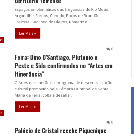
território feirense
Espaços emblemáticos das freguesias de Rio Meão,
Argoncilhe, Fornos, Canedo, Paços de Brandão,
Lourosa, São Paio de Oleiros, Romariz e…
Ler Mais »
as
0
Feira: Dino D’Santiago, Plutonio e
Peste e Sida confirmados no “Artes em
Itinerância”
O Artes em Itinerância, programa de descentralização
cultural promovido pela Câmara Municipal de Santa
Maria da Feira, volta a desafiar…
Ler Mais »
ca
0
Palácio de Cristal recebe Piquenique