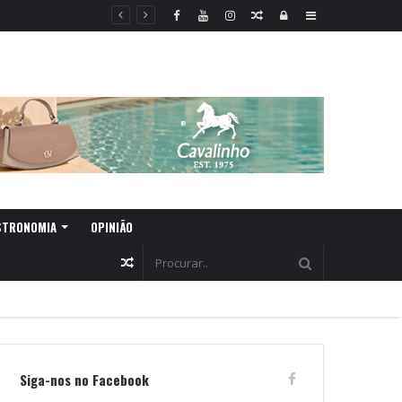
Random
Log
Sidebar
Article
In
STRONOMIA
OPINIÃO
Random
Article
Siga-nos no Facebook