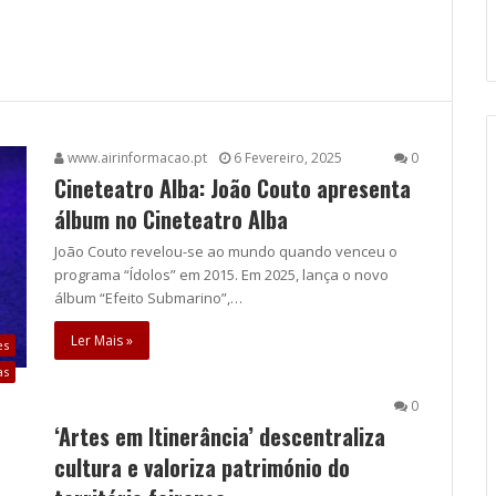
www.airinformacao.pt
6 Fevereiro, 2025
0
Cineteatro Alba: João Couto apresenta
álbum no Cineteatro Alba
João Couto revelou-se ao mundo quando venceu o
programa “Ídolos” em 2015. Em 2025, lança o novo
álbum “Efeito Submarino”,…
Ler Mais »
es
as
0
‘Artes em Itinerância’ descentraliza
cultura e valoriza património do