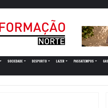
gressa a Ovar com experiências náuticas e observação de aves
SOCIEDADE
DESPORTO
LAZER
PASSATEMPOS
GA