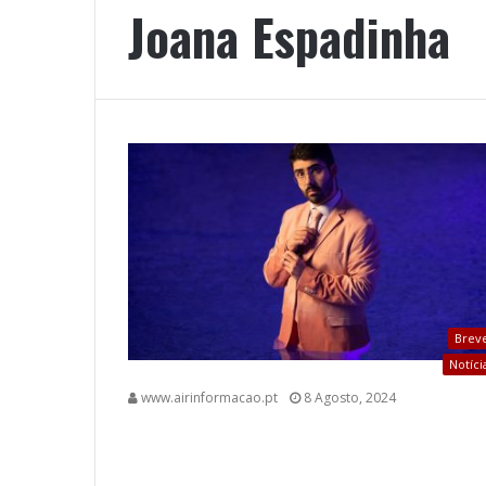
Joana Espadinha
Brev
Notíci
www.airinformacao.pt
8 Agosto, 2024