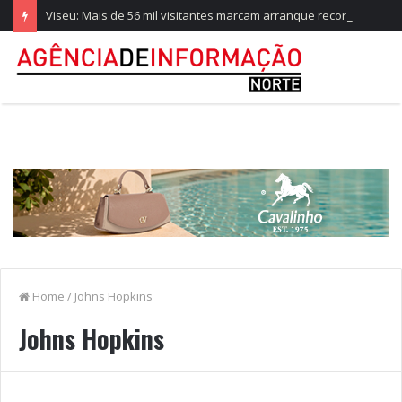
Viseu: Mais de 56 mil visitantes marcam arranque recorde da Feira de São Mateus
Home
/
Johns Hopkins
Johns Hopkins