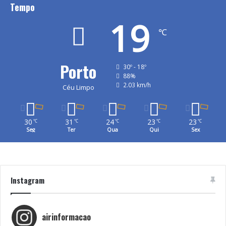
Tempo
19
℃
Porto
30º - 18º
88%
2.03 km/h
Céu Limpo
30
31
24
23
23
℃
℃
℃
℃
℃
Seg
Ter
Qua
Qui
Sex
Instagram
airinformacao