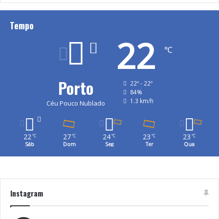
Tempo
22
℃
Porto
22º - 22º
84%
1.3 km/h
Céu Pouco Nublado
22
27
24
23
23
℃
℃
℃
℃
℃
Sáb
Dom
Seg
Ter
Qua
Instagram