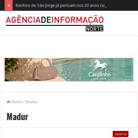
Banhos de São Jorge já pensam nos 20 anos na Quinta do Castelo
Home
/
Madur
Madur
Galeria