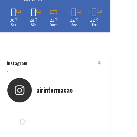
30
28
23
22
22
℃
℃
℃
℃
℃
Sex
Sáb
Dom
Seg
Ter
Instagram
airinformacao