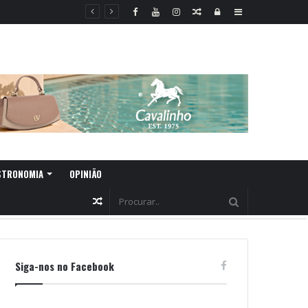
Random
Log
Sidebar
Article
In
STRONOMIA
OPINIÃO
Random
Article
Siga-nos no Facebook