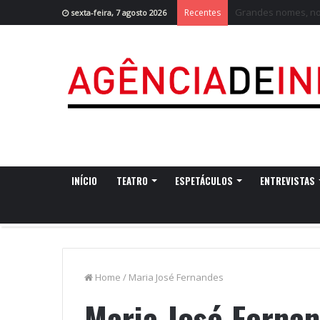
Viagem Medieval: “O
Recentes
sexta-feira, 7 agosto 2026
INÍCIO
TEATRO
ESPETÁCULOS
ENTREVISTAS
Home
/
Maria José Fernandes
Maria José Ferna