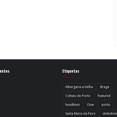
entes
Etiquetas
Albergaria-a-Velha
Braga
Coliseu do Porto
featured
headlines
Ovar
porto
Santa Maria da Feira
slidesho