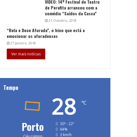
VÍDEO: 14º Festival de Teatro
de Perafita arrancou com a
comédia “Saídos da Casca”
21 Outubro, 2018
“Bela e Doce Afurada”, o hino que está a
emocionar os afuradenses
27 Janeiro, 2018
Ver mais notícias
Tempo
28
℃
Porto
30º - 22º
64%
3 km/h
Céu Limpo