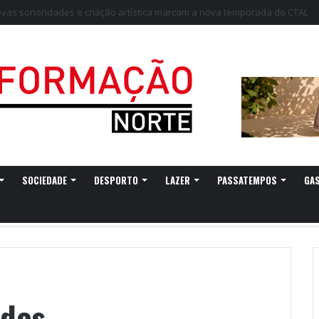
 Discurso do Rei” esgota diariamente no castelo de Santa Maria da Feira
SOCIEDADE
DESPORTO
LAZER
PASSATEMPOS
GA
ndes