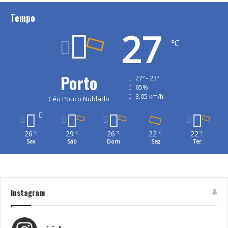
Tempo
27
℃
Porto
27º - 23º
65%
3.05 km/h
Céu Pouco Nublado
26
29
26
22
22
℃
℃
℃
℃
℃
Sex
Sáb
Dom
Seg
Ter
Instagram