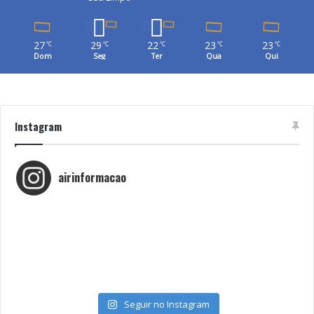
27
29
22
23
23
℃
℃
℃
℃
℃
Dom
Seg
Ter
Qua
Qui
Instagram
airinformacao
Seguir no Instagram