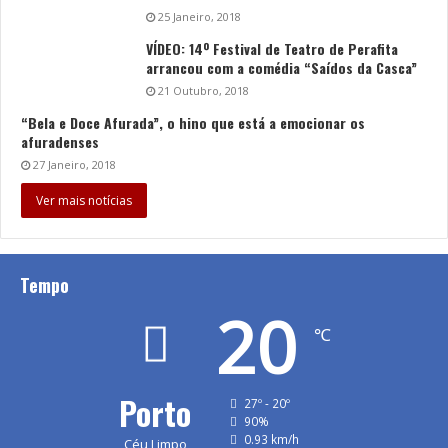
25 Janeiro, 2018
VÍDEO: 14º Festival de Teatro de Perafita
arrancou com a comédia “Saídos da Casca”
21 Outubro, 2018
“Bela e Doce Afurada”, o hino que está a emocionar os
afuradenses
27 Janeiro, 2018
Ver mais notícias
Tempo
20
℃
Porto
27º - 20º
90%
0.93 km/h
Céu Limpo