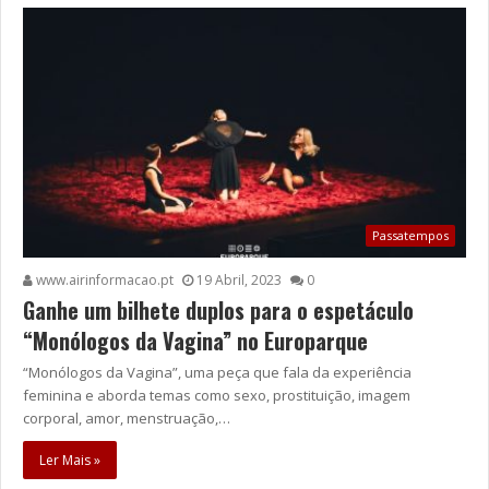
Passatempos
www.airinformacao.pt
19 Abril, 2023
0
Ganhe um bilhete duplos para o espetáculo
“Monólogos da Vagina” no Europarque
“Monólogos da Vagina”, uma peça que fala da experiência
feminina e aborda temas como sexo, prostituição, imagem
corporal, amor, menstruação,…
Ler Mais »