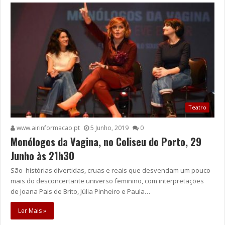
Teatro
www.airinformacao.pt
5 Junho, 2019
0
Monólogos da Vagina, no Coliseu do Porto, 29
Junho às 21h30
São histórias divertidas, cruas e reais que desvendam um pouco
mais do desconcertante universo feminino, com interpretações
de Joana Pais de Brito, Júlia Pinheiro e Paula…
Ler Mais »