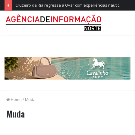
Cruzeiro da Ria regressa a Ovar com experiências náuticas e observação de aves
Home
/
Muda
Muda