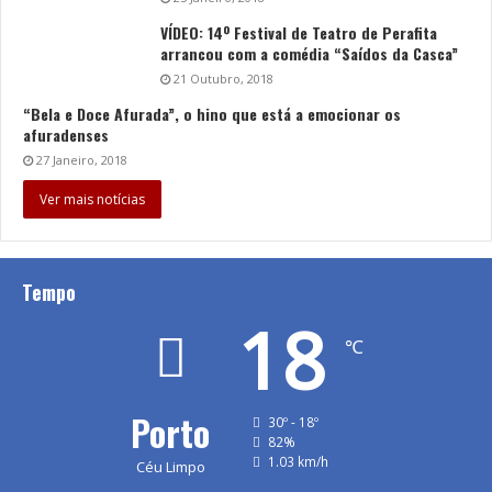
VÍDEO: 14º Festival de Teatro de Perafita
arrancou com a comédia “Saídos da Casca”
21 Outubro, 2018
“Bela e Doce Afurada”, o hino que está a emocionar os
afuradenses
27 Janeiro, 2018
Ver mais notícias
Tempo
18
℃
Porto
30º - 18º
82%
1.03 km/h
Céu Limpo