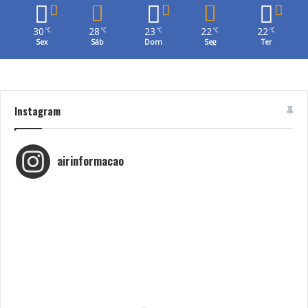
30
28
23
22
22
℃
℃
℃
℃
℃
Sex
Sáb
Dom
Seg
Ter
Instagram
airinformacao