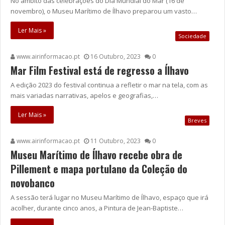
No âmbito das celebrações do Dia Mundial do Mar (16 de
novembro), o Museu Marítimo de Ílhavo preparou um vasto…
Ler Mais »
Sociedade
www.airinformacao.pt
16 Outubro, 2023
0
Mar Film Festival está de regresso a Ílhavo
A edição 2023 do festival continua a refletir o mar na tela, com as
mais variadas narrativas, apelos e geografias,…
Ler Mais »
Breves
www.airinformacao.pt
11 Outubro, 2023
0
Museu Marítimo de Ílhavo recebe obra de
Pillement e mapa portulano da Coleção do
novobanco
A sessão terá lugar no Museu Marítimo de Ílhavo, espaço que irá
acolher, durante cinco anos, a Pintura de Jean-Baptiste…