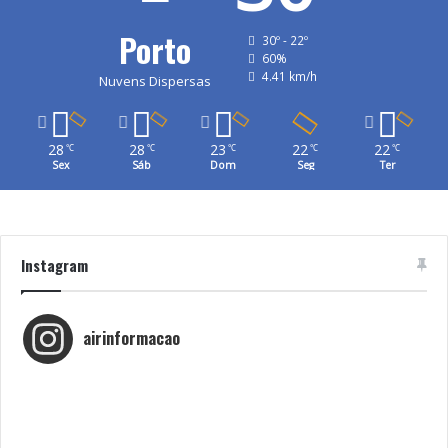
Porto
30º - 22º
60%
4.41 km/h
Nuvens Dispersas
28
28
23
22
22
℃
℃
℃
℃
℃
Sex
Sáb
Dom
Seg
Ter
Instagram
airinformacao