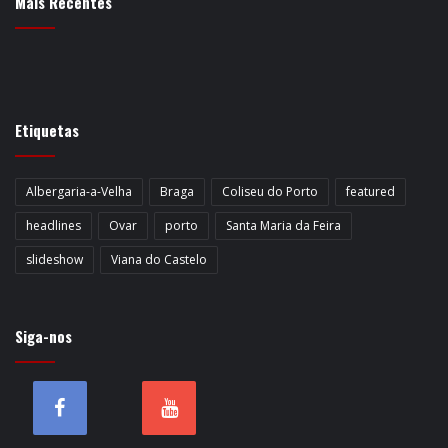
Mais Recentes
Etiquetas
Albergaria-a-Velha
Braga
Coliseu do Porto
featured
headlines
Ovar
porto
Santa Maria da Feira
slideshow
Viana do Castelo
Siga-nos