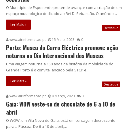
O Município de Esposende pretende avançar com a criação de um
espaço museológico dedicado ao Rei D. Sebastião. O anúncio…
Ler Mais »
Destaque
www.airinformacao.pt
15 Maio, 2023
0
Porto: Museu do Carro Eléctrico promove ação
noturna no Dia Internacional dos Museus
Uma viagem noturna a 150 anos de história da mobilidade do
Grande Porto é o convite lançado pela STCP e…
Ler Mais »
Destaque
www.airinformacao.pt
9 Março, 2023
0
Gaia: WOW veste-se de chocolate de 6 a 10 de
abril
O WOW, em Vila Nova de Gaia, está em contagem decrescente
para a Páscoa. De 6 a 10 de abril,…