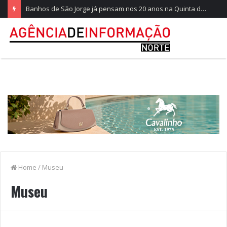
Banhos de São Jorge já pensam nos 20 anos na Quinta do Castelo
Home
/
Museu
Museu