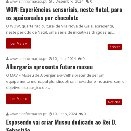
www.airinformacao.pt
5 Dezembro, 2024
0
WOW: Experiências sensoriais, neste Natal, para
os apaixonados por chocolate
O WOW, quarteirão cultural de Vila Nova de Gaia, apresenta,
neste período de Natal, uma série de iniciativas dirigidas às…
Ler Mais »
Breves
www.airinformacao.pt
10 Julho, 2024
0
Albergaria apresenta futuro museu
O MAV – Museu de Albergaria-a-Velha pretende ser um
equipamento municipal pluridisciplinar, inovador e inclusivo, com o
objetivo estratégico de…
Ler Mais »
Notícias
www.airinformacao.pt
10 Junho, 2024
0
Esposende vai criar Museu dedicado ao Rei D.
Sebastião