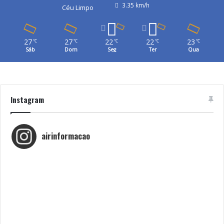
3.35 km/h
Céu Limpo
27
27
22
22
23
℃
℃
℃
℃
℃
Sáb
Dom
Seg
Ter
Qua
Instagram
airinformacao