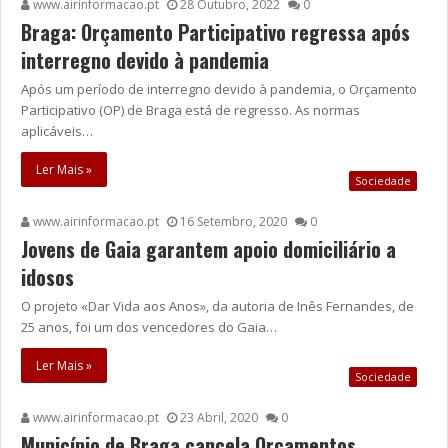
www.airinformacao.pt
28 Outubro, 2022
0
Braga: Orçamento Participativo regressa após
interregno devido à pandemia
Após um período de interregno devido à pandemia, o Orçamento
Participativo (OP) de Braga está de regresso. As normas
aplicáveis…
Ler Mais »
Sociedade
www.airinformacao.pt
16 Setembro, 2020
0
Jovens de Gaia garantem apoio domiciliário a
idosos
O projeto «Dar Vida aos Anos», da autoria de Inês Fernandes, de
25 anos, foi um dos vencedores do Gaia…
Ler Mais »
Sociedade
www.airinformacao.pt
23 Abril, 2020
0
Município de Braga cancela Orçamentos