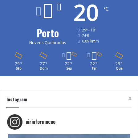
20
℃
Porto
29º - 18º
74%
0.89 km/h
Nuvens Quebradas
29
27
22
22
23
℃
℃
℃
℃
℃
Sáb
Dom
Seg
Ter
Qua
Instagram
airinformacao