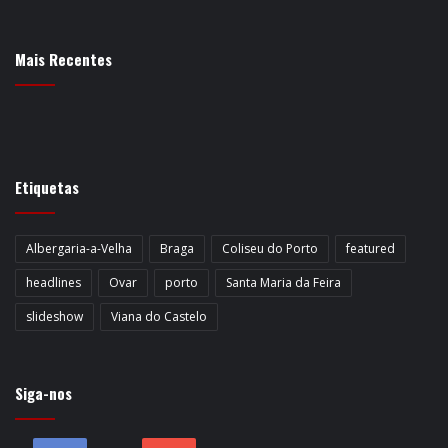
Mais Recentes
Etiquetas
Albergaria-a-Velha
Braga
Coliseu do Porto
featured
headlines
Ovar
porto
Santa Maria da Feira
slideshow
Viana do Castelo
Siga-nos