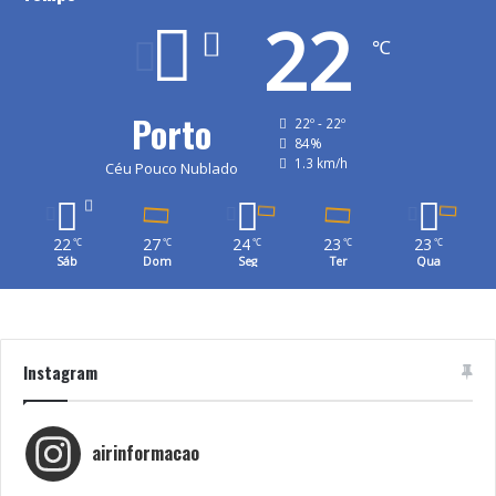
22
℃
Porto
22º - 22º
84%
1.3 km/h
Céu Pouco Nublado
22
27
24
23
23
℃
℃
℃
℃
℃
Sáb
Dom
Seg
Ter
Qua
Instagram
airinformacao