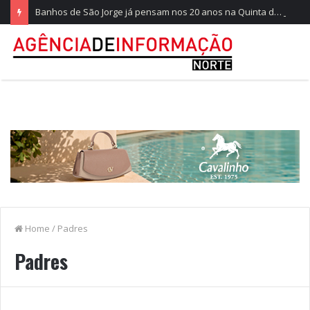
Banhos de São Jorge já pensam nos 20 anos na Quinta do Castelo
Home
/
Padres
Padres