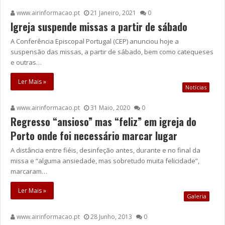
www.airinformacao.pt
21 Janeiro, 2021
0
Igreja suspende missas a partir de sábado
A Conferência Episcopal Portugal (CEP) anunciou hoje a
suspensão das missas, a partir de sábado, bem como catequeses
e outras…
Ler Mais »
Notícias
www.airinformacao.pt
31 Maio, 2020
0
Regresso “ansioso” mas “feliz” em igreja do
Porto onde foi necessário marcar lugar
A distância entre fiéis, desinfeção antes, durante e no final da
missa e “alguma ansiedade, mas sobretudo muita felicidade”,
marcaram…
Ler Mais »
Galeria
www.airinformacao.pt
28 Junho, 2013
0