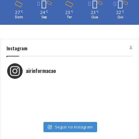
27
24
23
23
22
℃
℃
℃
℃
℃
Dom
Seg
Ter
Qua
Qui
Instagram
airinformacao
Seguir no Instagram