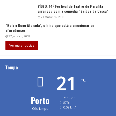
VÍDEO: 14º Festival de Teatro de Perafita
arrancou com a comédia “Saídos da Casca”
21 Outubro, 2018
“Bela e Doce Afurada”, o hino que está a emocionar os
afuradenses
27 Janeiro, 2018
Ver mais notícias
Tempo
21
℃
Porto
21º - 21º
87%
0.09 km/h
Céu Limpo