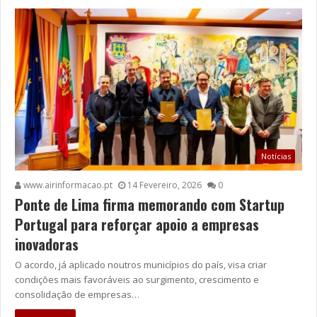
Notícias
www.airinformacao.pt
14 Fevereiro, 2026
0
Ponte de Lima firma memorando com Startup
Portugal para reforçar apoio a empresas
inovadoras
O acordo, já aplicado noutros municípios do país, visa criar
condições mais favoráveis ao surgimento, crescimento e
consolidação de empresas…