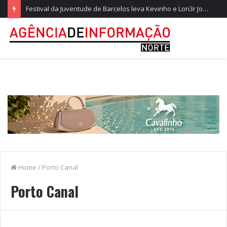
Festival da Juventude de Barcelos leva Kevinho e Lon3r Johny à Frente Ribeirinha
Home
/
Porto Canal
Porto Canal