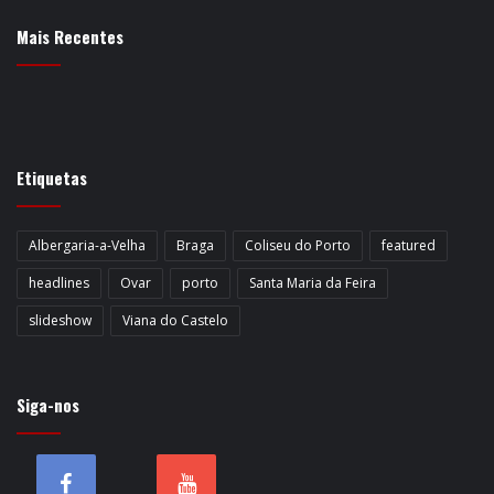
Mais Recentes
Etiquetas
Albergaria-a-Velha
Braga
Coliseu do Porto
featured
headlines
Ovar
porto
Santa Maria da Feira
slideshow
Viana do Castelo
Siga-nos