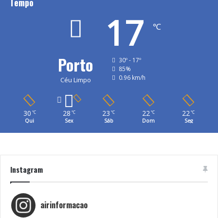
Tempo
17
℃
Porto
30º - 17º
85%
0.96 km/h
Céu Limpo
30
28
23
22
22
℃
℃
℃
℃
℃
Qui
Sex
Sáb
Dom
Seg
Instagram
airinformacao