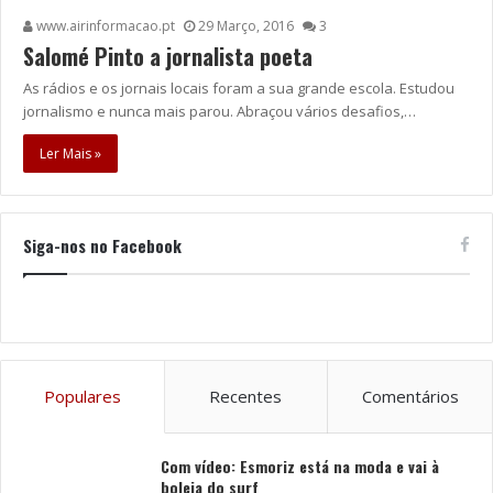
www.airinformacao.pt
29 Março, 2016
3
Salomé Pinto a jornalista poeta
As rádios e os jornais locais foram a sua grande escola. Estudou
jornalismo e nunca mais parou. Abraçou vários desafios,…
Ler Mais »
Siga-nos no Facebook
Populares
Recentes
Comentários
Com vídeo: Esmoriz está na moda e vai à
boleia do surf