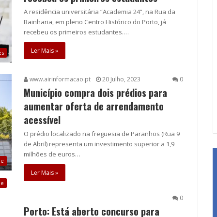
A residência universitária “Academia 24”, na Rua da
Bainharia, em pleno Centro Histórico do Porto, já
recebeu os primeiros estudantes.…
Ler Mais »
es
www.airinformacao.pt
20 Julho, 2023
0
Município compra dois prédios para
aumentar oferta de arrendamento
acessível
O prédio localizado na freguesia de Paranhos (Rua 9
de Abril) representa um investimento superior a 1,9
milhões de euros…
ue
Ler Mais »
ue
0
Porto: Está aberto concurso para