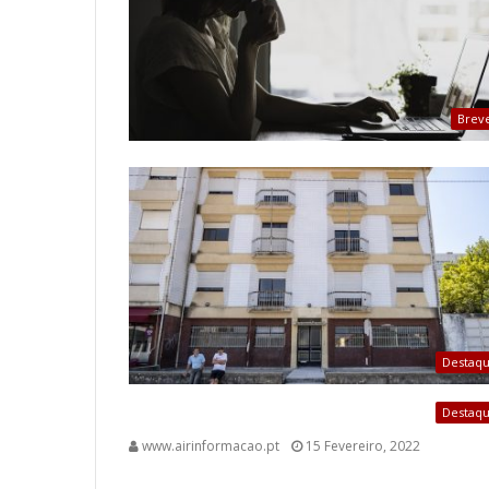
Brev
Destaq
Destaq
www.airinformacao.pt
15 Fevereiro, 2022