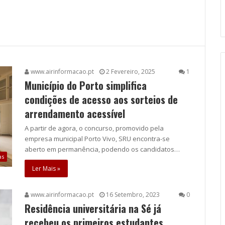
www.airinformacao.pt
2 Fevereiro, 2025
1
Município do Porto simplifica
condições de acesso aos sorteios de
arrendamento acessível
A partir de agora, o concurso, promovido pela
empresa municipal Porto Vivo, SRU encontra-se
aberto em permanência, podendo os candidatos…
as
Ler Mais »
www.airinformacao.pt
16 Setembro, 2023
0
Residência universitária na Sé já
recebeu os primeiros estudantes