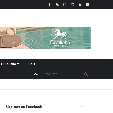
Random
Log
Sidebar
Article
In
STRONOMIA
OPINIÃO
Random
Article
Siga-nos no Facebook