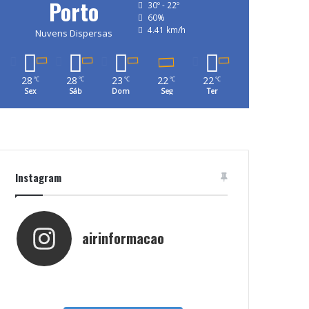
Porto
30º - 22º
60%
4.41 km/h
Nuvens Dispersas
28
28
23
22
22
℃
℃
℃
℃
℃
Sex
Sáb
Dom
Seg
Ter
Instagram
airinformacao