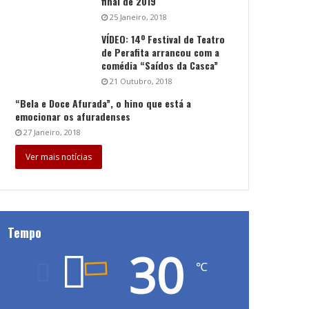
final de 2019
25 Janeiro, 2018
VÍDEO: 14º Festival de Teatro
de Perafita arrancou com a
comédia “Saídos da Casca”
21 Outubro, 2018
“Bela e Doce Afurada”, o hino que está a
emocionar os afuradenses
27 Janeiro, 2018
Ver mais notícias
Tempo
30
℃