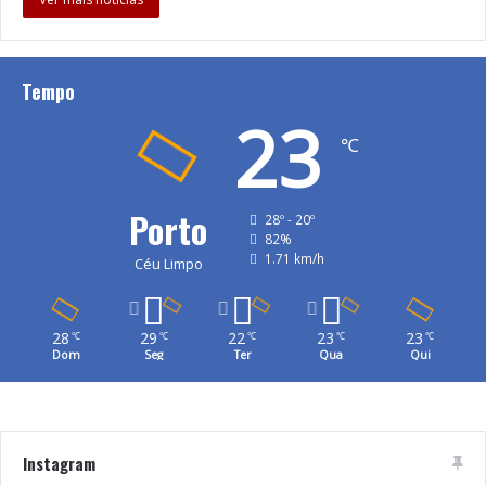
Tempo
23
℃
Porto
28º - 20º
82%
1.71 km/h
Céu Limpo
28
29
22
23
23
℃
℃
℃
℃
℃
Dom
Seg
Ter
Qua
Qui
Instagram