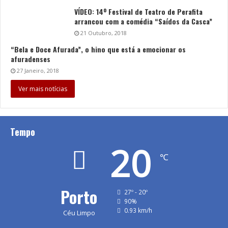
VÍDEO: 14º Festival de Teatro de Perafita
arrancou com a comédia “Saídos da Casca”
21 Outubro, 2018
“Bela e Doce Afurada”, o hino que está a emocionar os
afuradenses
27 Janeiro, 2018
Ver mais notícias
Tempo
20
℃
Porto
27º - 20º
90%
0.93 km/h
Céu Limpo