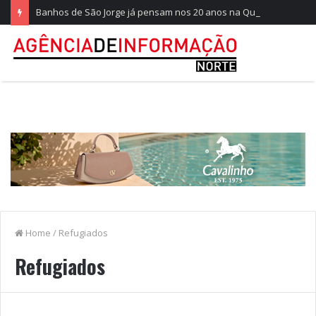
Banhos de São Jorge já pensam nos 20 anos na Quinta do Castelo
Home
/
Refugiados
Refugiados