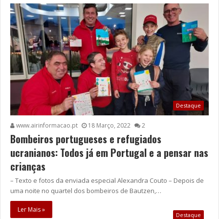
Destaque
www.airinformacao.pt
18 Março, 2022
2
Bombeiros portugueses e refugiados
ucranianos: Todos já em Portugal e a pensar nas
crianças
– Texto e fotos da enviada especial Alexandra Couto – Depois de
uma noite no quartel dos bombeiros de Bautzen,…
Ler Mais »
Destaque