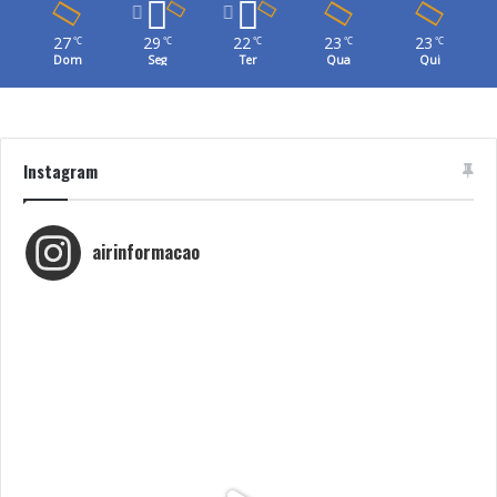
27
29
22
23
23
℃
℃
℃
℃
℃
Dom
Seg
Ter
Qua
Qui
Instagram
airinformacao