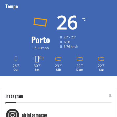
Tempo
26
℃
Porto
26º - 23º
63%
3.76 km/h
Céu Limpo
26
30
23
22
22
℃
℃
℃
℃
℃
Qui
Sex
Sáb
Dom
Seg
Instagram
airinformacao