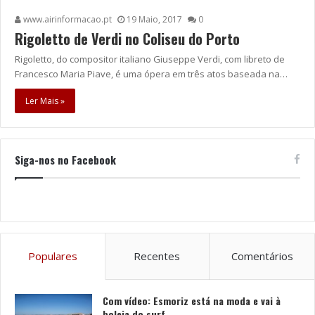
www.airinformacao.pt
19 Maio, 2017
0
Rigoletto de Verdi no Coliseu do Porto
Rigoletto, do compositor italiano Giuseppe Verdi, com libreto de
Francesco Maria Piave, é uma ópera em três atos baseada na…
Ler Mais »
Siga-nos no Facebook
Populares
Recentes
Comentários
Com vídeo: Esmoriz está na moda e vai à
boleia do surf