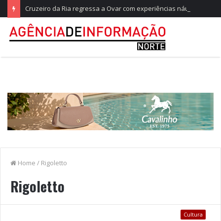
Cruzeiro da Ria regressa a Ovar com experiências náuticas e observação de aves
Home
/
Rigoletto
Rigoletto
Cultura