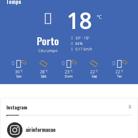
Tempo
18
℃
Porto
30º - 18º
84%
0.17 km/h
Céu Limpo
30
28
23
22
22
℃
℃
℃
℃
℃
Sex
Sáb
Dom
Seg
Ter
Instagram
airinformacao