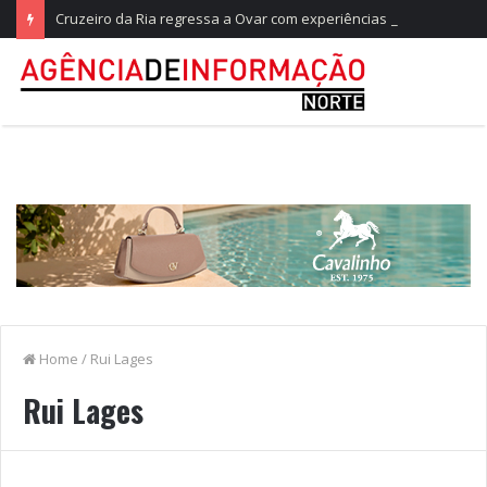
Cruzeiro da Ria regressa a Ovar com experiências náuticas e observação de aves
Home
/
Rui Lages
Rui Lages