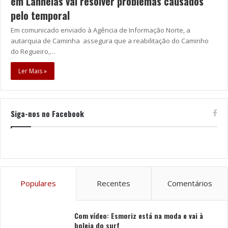
em Lanhelas vai resolver problemas causados
pelo temporal
Em comunicado enviado à Agência de Informação Norte, a
autarquia de Caminha assegura que a reabilitação do Caminho
do Regueiro,…
Ler Mais »
Siga-nos no Facebook
Populares
Recentes
Comentários
Com vídeo: Esmoriz está na moda e vai à
boleia do surf