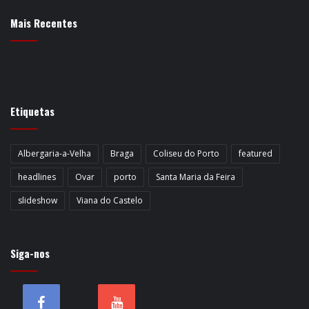
Mais Recentes
Etiquetas
Albergaria-a-Velha
Braga
Coliseu do Porto
featured
headlines
Ovar
porto
Santa Maria da Feira
slideshow
Viana do Castelo
Siga-nos