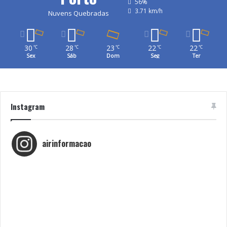
56%
3.71 km/h
Nuvens Quebradas
30
28
23
22
22
℃
℃
℃
℃
℃
Sex
Sáb
Dom
Seg
Ter
Instagram
airinformacao