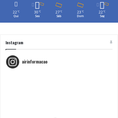
22
30
27
23
22
℃
℃
℃
℃
℃
Qui
Sex
Sáb
Dom
Seg
Instagram
airinformacao