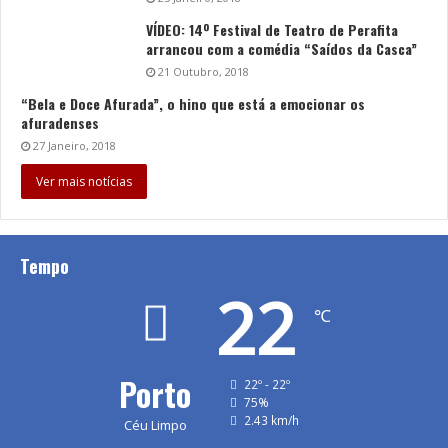
VÍDEO: 14º Festival de Teatro de Perafita
arrancou com a comédia “Saídos da Casca”
21 Outubro, 2018
“Bela e Doce Afurada”, o hino que está a emocionar os
afuradenses
27 Janeiro, 2018
Ver mais notícias
Tempo
22
℃
Porto
22º - 22º
75%
2.43 km/h
Céu Limpo