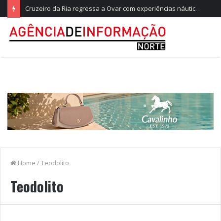
Cruzeiro da Ria regressa a Ovar com experiências náuticas e observação de aves
Home
/
Teodolito
Teodolito