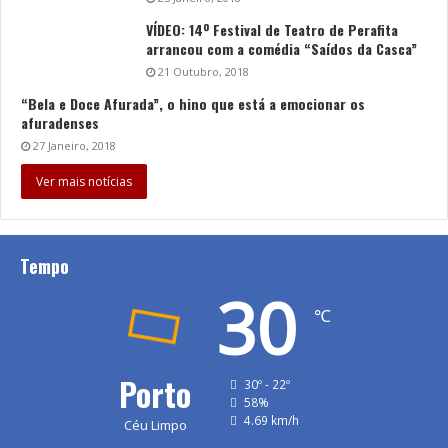
VÍDEO: 14º Festival de Teatro de Perafita
arrancou com a comédia “Saídos da Casca”
21 Outubro, 2018
“Bela e Doce Afurada”, o hino que está a emocionar os
afuradenses
27 Janeiro, 2018
Ver mais notícias
Tempo
30
℃
Porto
30º - 22º
58%
4.69 km/h
Céu Limpo