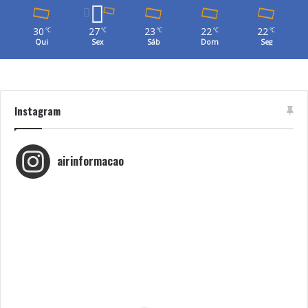
30
27
23
22
22
℃
℃
℃
℃
℃
Qui
Sex
Sáb
Dom
Seg
Instagram
airinformacao