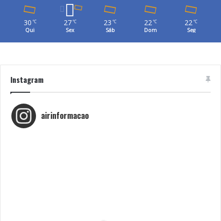
30
27
23
22
22
℃
℃
℃
℃
℃
Qui
Sex
Sáb
Dom
Seg
Instagram
airinformacao