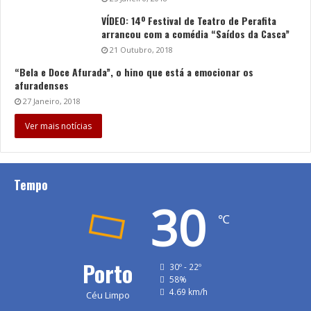
VÍDEO: 14º Festival de Teatro de Perafita
arrancou com a comédia “Saídos da Casca”
21 Outubro, 2018
“Bela e Doce Afurada”, o hino que está a emocionar os
afuradenses
27 Janeiro, 2018
Ver mais notícias
Tempo
30
℃
Porto
30º - 22º
58%
4.69 km/h
Céu Limpo