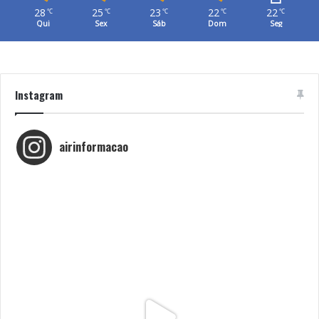
28
25
23
22
22
℃
℃
℃
℃
℃
Qui
Sex
Sáb
Dom
Seg
Instagram
airinformacao