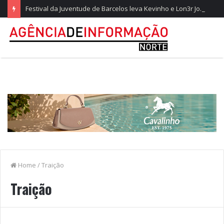
Festival da Juventude de Barcelos leva Kevinho e Lon3r Johny à Frente Ribeirinha
Home
/
Traição
Traição