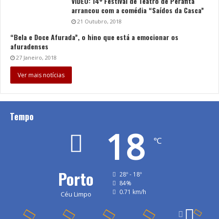
VÍDEO: 14º Festival de Teatro de Perafita
arrancou com a comédia “Saídos da Casca”
21 Outubro, 2018
“Bela e Doce Afurada”, o hino que está a emocionar os
afuradenses
27 Janeiro, 2018
Ver mais notícias
Tempo
18
℃
Porto
28º - 18º
84%
0.71 km/h
Céu Limpo