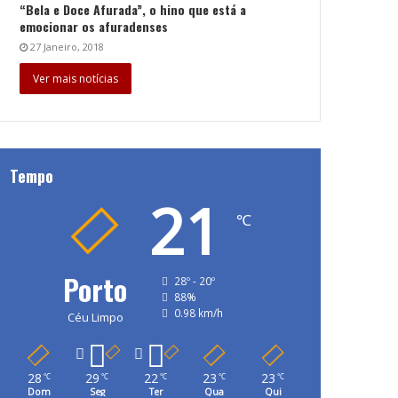
“Bela e Doce Afurada”, o hino que está a
emocionar os afuradenses
27 Janeiro, 2018
Ver mais notícias
Tempo
21
℃
Porto
28º - 20º
88%
0.98 km/h
Céu Limpo
28
29
22
23
23
℃
℃
℃
℃
℃
Dom
Seg
Ter
Qua
Qui