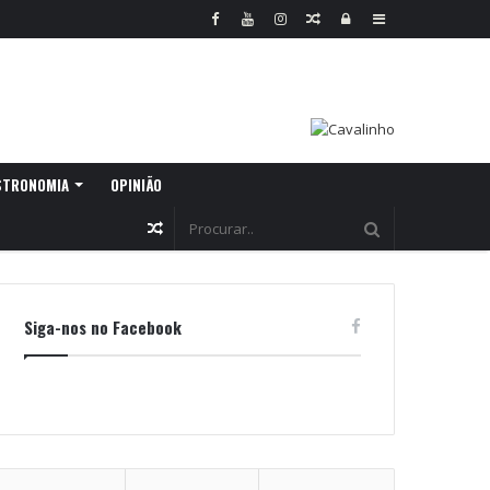
Random
Log
Sidebar
Article
In
STRONOMIA
OPINIÃO
Random
Article
Siga-nos no Facebook