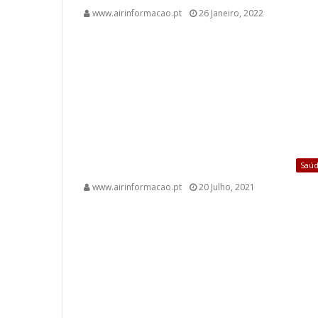
www.airinformacao.pt
26 Janeiro, 2022
Saú
www.airinformacao.pt
20 Julho, 2021