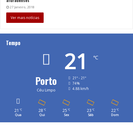
afuradenses
27 Janeiro, 2018
Ver mais notícias
Tempo
21
℃
Porto
21º - 21º
74%
4.88 km/h
Céu Limpo
21
28
25
23
22
℃
℃
℃
℃
℃
Qua
Qui
Sex
Sáb
Dom