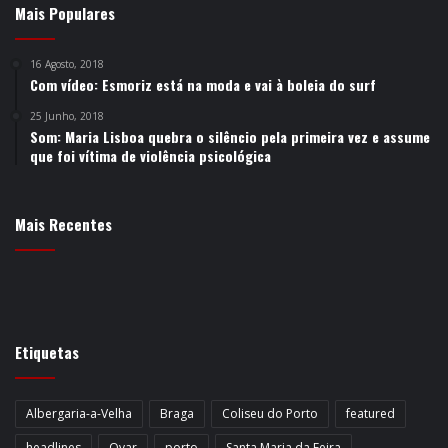
Mais Populares
16 Agosto, 2018
Com vídeo: Esmoriz está na moda e vai à boleia do surf
25 Junho, 2018
Som: Maria Lisboa quebra o silêncio pela primeira vez e assume
que foi vítima de violência psicológica
Mais Recentes
Etiquetas
Albergaria-a-Velha
Braga
Coliseu do Porto
featured
headlines
Ovar
porto
Santa Maria da Feira