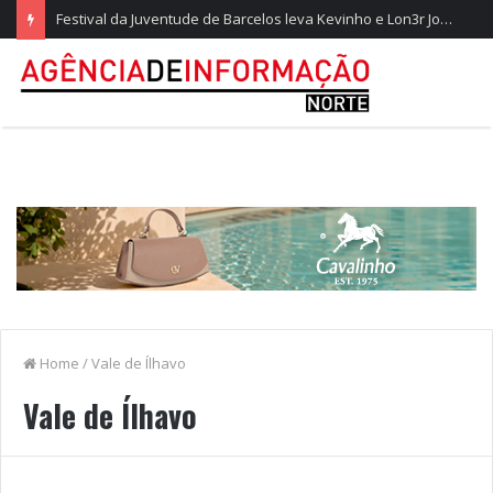
Festival da Juventude de Barcelos leva Kevinho e Lon3r Johny à Frente Ribeirinha
Home
/
Vale de Ílhavo
Vale de Ílhavo