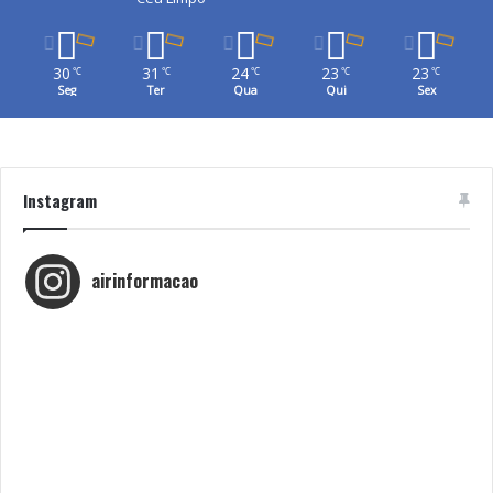
30
31
24
23
23
℃
℃
℃
℃
℃
Seg
Ter
Qua
Qui
Sex
Instagram
airinformacao