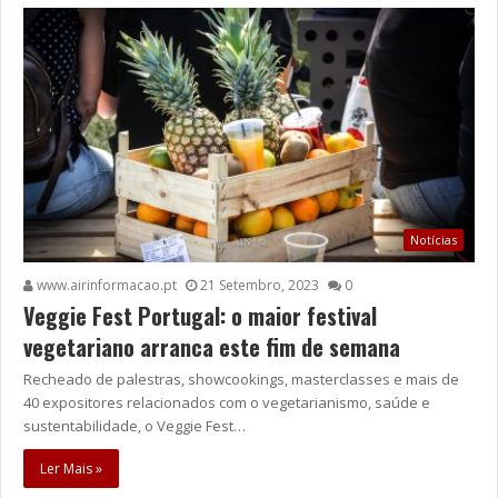
Notícias
www.airinformacao.pt
21 Setembro, 2023
0
Veggie Fest Portugal: o maior festival
vegetariano arranca este fim de semana
Recheado de palestras, showcookings, masterclasses e mais de
40 expositores relacionados com o vegetarianismo, saúde e
sustentabilidade, o Veggie Fest…
Ler Mais »