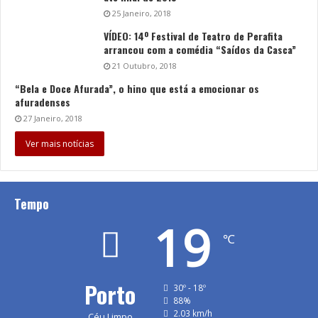
25 Janeiro, 2018
VÍDEO: 14º Festival de Teatro de Perafita
arrancou com a comédia “Saídos da Casca”
21 Outubro, 2018
“Bela e Doce Afurada”, o hino que está a emocionar os
afuradenses
27 Janeiro, 2018
Ver mais notícias
Tempo
19
℃
Porto
30º - 18º
88%
2.03 km/h
Céu Limpo