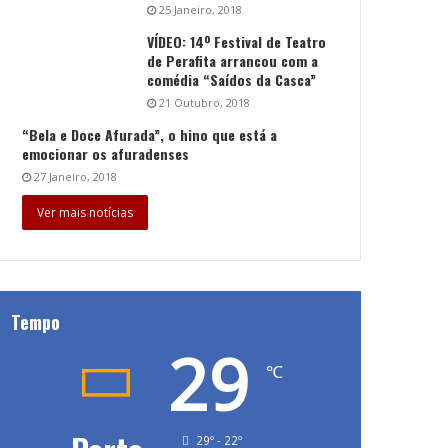
25 Janeiro, 2018
VÍDEO: 14º Festival de Teatro
de Perafita arrancou com a
comédia “Saídos da Casca”
21 Outubro, 2018
“Bela e Doce Afurada”, o hino que está a
emocionar os afuradenses
27 Janeiro, 2018
Ver mais notícias
Tempo
29
℃
29º - 22º