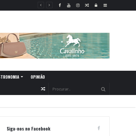
Random
Log
Sidebar
Article
In
STRONOMIA
OPINIÃO
Random
Article
Siga-nos no Facebook