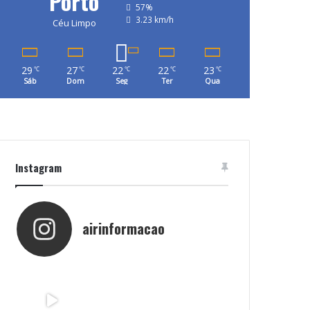
Porto
57%
3.23 km/h
Céu Limpo
29
27
22
22
23
℃
℃
℃
℃
℃
Sáb
Dom
Seg
Ter
Qua
Instagram
airinformacao