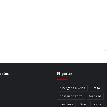
entes
Etiquetas
Albergaria-a-Velha
Braga
Coliseu do Porto
featured
headlines
Ovar
porto