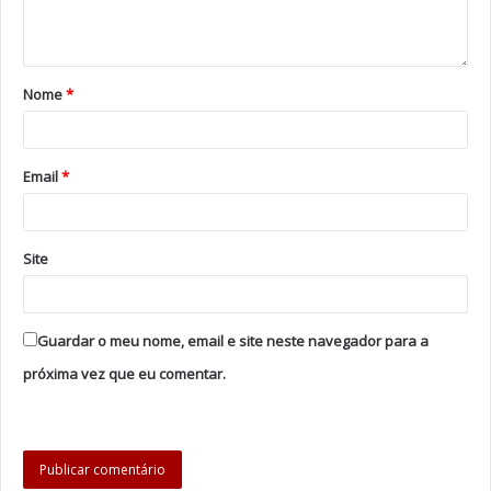
Tags
Grupo Coral de Esmoriz
headlines
Junta de Freguesia de Esmoriz
Nome
*
Email
*
Site
Guardar o meu nome, email e site neste navegador para a
próxima vez que eu comentar.