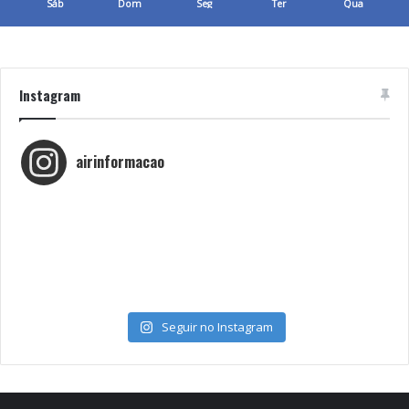
Sáb
Dom
Seg
Ter
Qua
Instagram
airinformacao
Seguir no Instagram