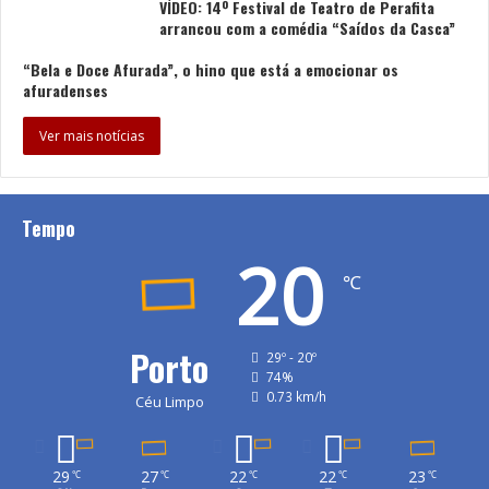
VÍDEO: 14º Festival de Teatro de Perafita
arrancou com a comédia “Saídos da Casca”
“Bela e Doce Afurada”, o hino que está a emocionar os
afuradenses
Ver mais notícias
Tempo
20
℃
Porto
29º - 20º
74%
0.73 km/h
Céu Limpo
29
27
22
22
23
℃
℃
℃
℃
℃