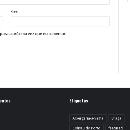
Site
 para a próxima vez que eu comentar.
entes
Etiquetas
Albergaria-a-Velha
Braga
Coliseu do Porto
featured