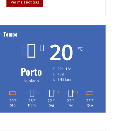
Ver mais notícias
Tempo
20
℃
Porto
29º - 18º
78%
1.49 km/h
Nublado
29
26
22
22
23
℃
℃
℃
℃
℃
Sáb
Dom
Seg
Ter
Qua