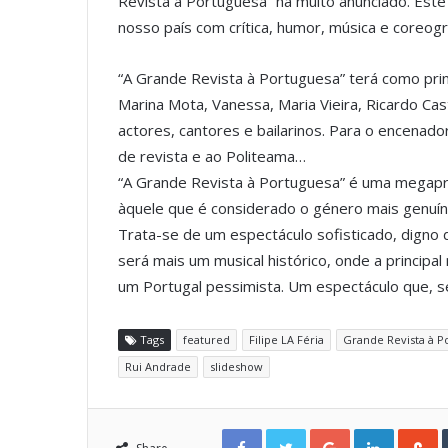
Revista à Portuguesa” há muito anunciado. Este
nosso país com crítica, humor, música e coreogr
“A Grande Revista à Portuguesa” terá como prin
Marina Mota, Vanessa, Maria Vieira, Ricardo Ca
actores, cantores e bailarinos. Para o encena
de revista e ao Politeama…
“A Grande Revista à Portuguesa” é uma mega
àquele que é considerado o género mais genuín
Trata-se de um espectáculo sofisticado, digno d
será mais um musical histórico, onde a principa
um Portugal pessimista. Um espectáculo que, s
Tags
featured
Filipe LA Féria
Grande Revista à P
Rui Andrade
slideshow
Facebook
Twitter
Google+
LinkedIn
StumbleUpon