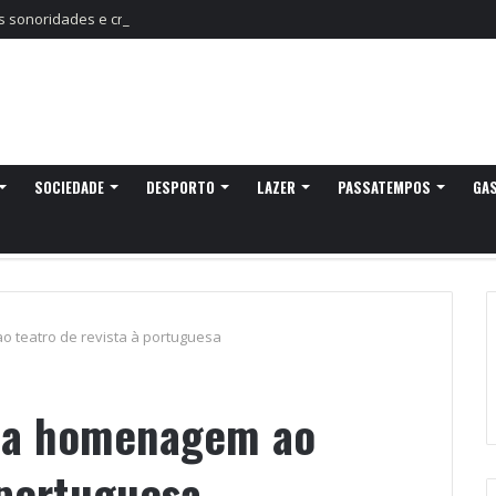
sonoridades e criação artística marcam a nova temporada do CTAL
SOCIEDADE
DESPORTO
LAZER
PASSATEMPOS
GA
ao teatro de revista à portuguesa
esta homenagem ao
 portuguesa