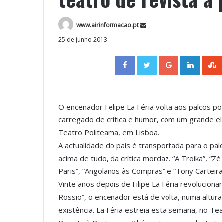
www.airinformacao.pt
25 de junho 2013
Facebook
Twitter
Google+
LinkedIn
O encenador Felipe La Féria volta aos palcos 
carregado de crítica e humor, com um grande e
Teatro Politeama, em Lisboa.
A actualidade do país é transportada para o pal
acima de tudo, da crítica mordaz. “A Troika”, “Z
Paris”, “Angolanos às Compras” e “Tony Cartei
Vinte anos depois de Filipe La Féria revolucion
Rossio”, o encenador está de volta, numa alt
existência. La Féria estreia esta semana, no T