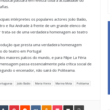
 musical passará em revista toda a actualidade do
afias.
cipais intérpretes os populares actores João Baião,
stro e Rui Andrade à frente de um grande elenco de
dor trata-se de uma verdadeira homenagem ao teatro
produção que presta uma verdadeira homenagem
o do teatro em Portugal
os maiores palcos do mundo, e para Filipe La Féria
l mensagem passa essencialmente pela crítica social de
egundo o encenador, não sairá do Politeama.
ortuguesa
João Baião
Maria Vieira
Marina Mota
Politiama
Tumblr
Pinterest
Reddit
VKontakte
Odnoklassniki
Pocket
Share via Email
Print