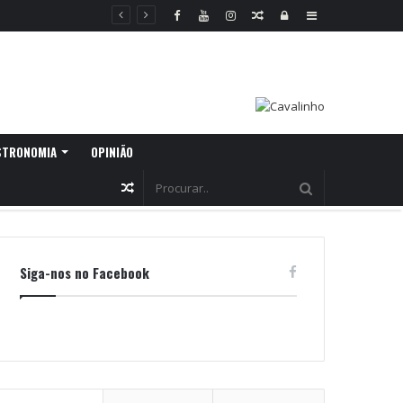
Random
Log
Sidebar
Article
In
STRONOMIA
OPINIÃO
Random
Article
Siga-nos no Facebook