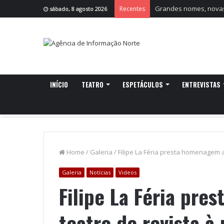
Grandes nomes, novas 
Recentes
sábado, 8 agosto 2026
INÍCIO
TEATRO
ESPETÁCULOS
ENTREVISTAS
Home
/
Galeria
/
Filipe La Féria presta homenagem 
Galeria
Notícias
Videos
Filipe La Féria pr
teatro de revista à