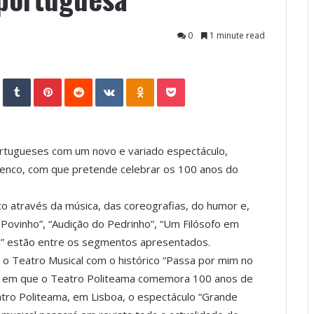
0
1 minute read
StumbleUpon
Tumblr
Pinterest
Reddit
VKontakte
Odnoklassniki
Pocket
portugueses com um novo e variado espectáculo,
lenco, com que pretende celebrar os 100 anos do
co através da música, das coreografias, do humor e,
é Povinho”, “Audição do Pedrinho”, “Um Filósofo em
ra” estão entre os segmentos apresentados.
ar o Teatro Musical com o histórico “Passa por mim no
ura em que o Teatro Politeama comemora 100 anos de
eatro Politeama, em Lisboa, o espectáculo “Grande