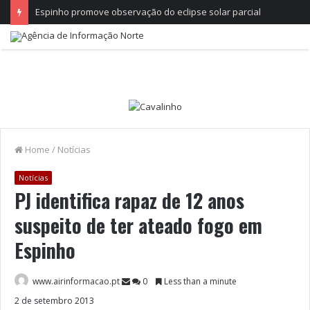
Espinho promove observação do eclipse solar parcial
Home
/
Notícias
Notícias
PJ identifica rapaz de 12 anos
suspeito de ter ateado fogo em
Espinho
www.airinformacao.pt
0
Less than a minute
2 de setembro 2013