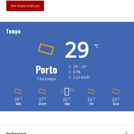
Ver mais notícias
Tempo
29
℃
Porto
29º - 22º
57%
3.23 km/h
Céu Limpo
29
27
22
22
23
℃
℃
℃
℃
℃
Sáb
Dom
Seg
Ter
Qua
Instagram