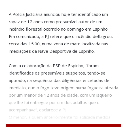
A Polícia Judiciária anunciou hoje ter identificado um
rapaz de 12 anos como presumível autor de um
incêndio florestal ocorrido no domingo em Espinho.
Em comunicado, a PJ refere que o incêndio deflagrou,
cerca das 15:00, numa zona de mato localizada nas
imediações da Nave Desportiva de Espinho.
Com a colaboração da PSP de Espinho, “foram
identificados os presumíveis suspeitos, tendo-se
apurado, na sequência das diligências encetadas de
imediato, que o fogo teve origem numa fogueira ateada
por um menor de 12 anos de idade, com um isqueiro
que lhe foi entregue por um dos adultos que o
acompanhava”, esclarece a PJ.
O menor, a quem anteriormente foi aplicada medida
tutelar, vai agora responder em processo autónomo,