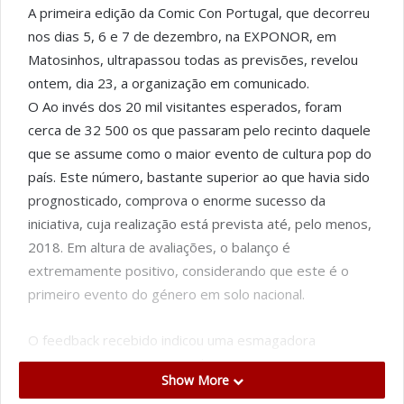
A primeira edição da Comic Con Portugal, que decorreu
nos dias 5, 6 e 7 de dezembro, na EXPONOR, em
Matosinhos, ultrapassou todas as previsões, revelou
ontem, dia 23, a organização em comunicado.
O Ao invés dos 20 mil visitantes esperados, foram
cerca de 32 500 os que passaram pelo recinto daquele
que se assume como o maior evento de cultura pop do
país. Este número, bastante superior ao que havia sido
prognosticado, comprova o enorme sucesso da
iniciativa, cuja realização está prevista até, pelo menos,
2018. Em altura de avaliações, o balanço é
extremamente positivo, considerando que este é o
primeiro evento do género em solo nacional.
O feedback recebido indicou uma esmagadora
aprovação, quer por parte dos parceiros, quer por
Show More
parte do público, que destaca a atmosfera e o