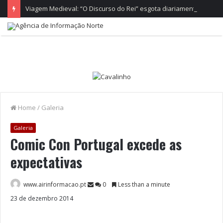
Viagem Medieval: “O Discurso do Rei” esgota diariamente no castelo de Santa Maria da Feira
Home
/
Galeria
Galeria
Comic Con Portugal excede as
expectativas
www.airinformacao.pt
0
Less than a minute
23 de dezembro 2014