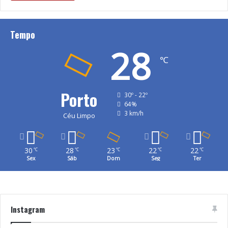
Tempo
28
℃
Porto
30º - 22º
64%
3 km/h
Céu Limpo
30
28
23
22
22
℃
℃
℃
℃
℃
Sex
Sáb
Dom
Seg
Ter
Instagram