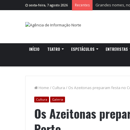
Grandes nomes, nov
Recentes
sexta-feira, 7 agosto 2026
INÍCIO
TEATRO
ESPETÁCULOS
ENTREVISTAS
Home
/
Cultura
/
Os Azeitonas preparam festa no Co
Cultura
Galeria
Os Azeitonas prepa
Porto