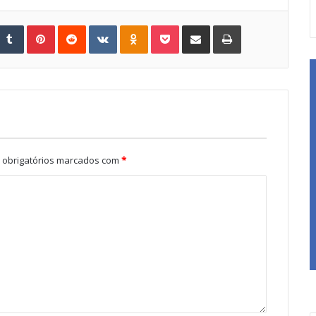
Tumblr
Pinterest
Reddit
VKontakte
Odnoklassniki
Pocket
Share via Email
Print
obrigatórios marcados com
*