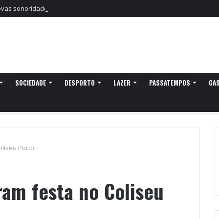
as sonoridades e criação artística marcam a nova temporada do CTAL
SOCIEDADE
DESPORTO
LAZER
PASSATEMPOS
GA
liseu Porto
ram festa no Coliseu