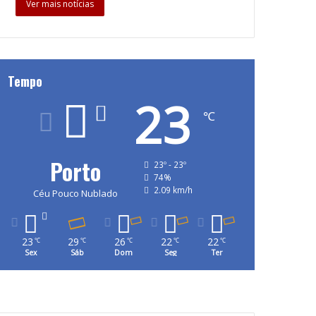
Ver mais notícias
Tempo
23
℃
Porto
23º - 23º
74%
2.09 km/h
Céu Pouco Nublado
23
29
26
22
22
℃
℃
℃
℃
℃
Sex
Sáb
Dom
Seg
Ter