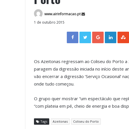
www.airinformacao.pt
1 de outubro 2015
Facebook
Twitter
Google+
LinkedIn
Os Azeitonas regressam ao Coliseu do Porto a 2
paragem da digressão iniciada no início deste a
vão encerrar a digressão ‘Serviço Ocasional’ na
onde tudo começou.
O grupo quer mostrar “um espectáculo que repl
“com plateia em pé, cheio de energia e boa dis
Tags
Azeitonas
Coliseu do Porto