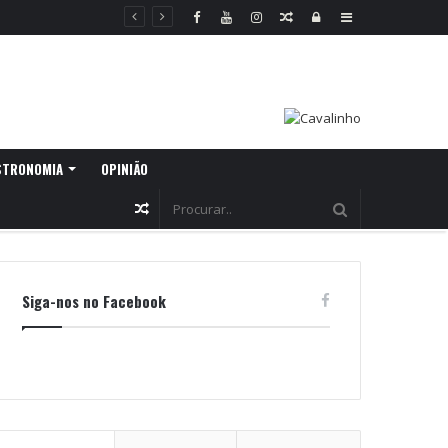
Random
Log
Sidebar
Article
In
STRONOMIA
OPINIÃO
Random
Article
Siga-nos no Facebook