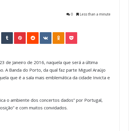
0
Less than a minute
StumbleUpon
Tumblr
Pinterest
Reddit
VKontakte
Odnoklassniki
Pocket
3 de Janeiro de 2016, naquela que será a última
no. A Banda do Porto, da qual faz parte Miguel Araújo
quela que é a sala mais emblemática da cidade Invicta e
ica o ambiente dos concertos dados” por Portugal,
posição” e com muitos convidados.