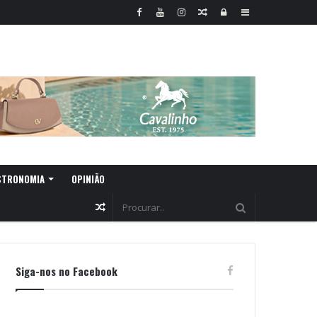
Random
Log
Sidebar
Article
In
STRONOMIA
OPINIÃO
Random
Article
Siga-nos no Facebook