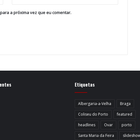
 para a próxima vez que eu comentar.
entes
Etiquetas
Albergaria-a-Velha
Braga
Coliseu do Porto
featured
headlines
Ovar
porto
Santa Maria da Feira
slidesho