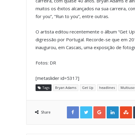
carreira, com quase 40 anos. Bryan Adams é ain
muitos os êxitos alcançados na sua carreira, como
for you”, “Run to you”, entre outras.
O artista editou recentemente o álbum “Get Up”
digressão por Portugal. Recorde-se que em 201
inaugurou, em Cascais, uma exposição de fotogr
Fotos: DR
[metaslider id=5317]
Tags
Bryan Adams
Get Up
headlines
Multius
Facebook
Twitter
Google+
LinkedIn
StumbleUpon
Share