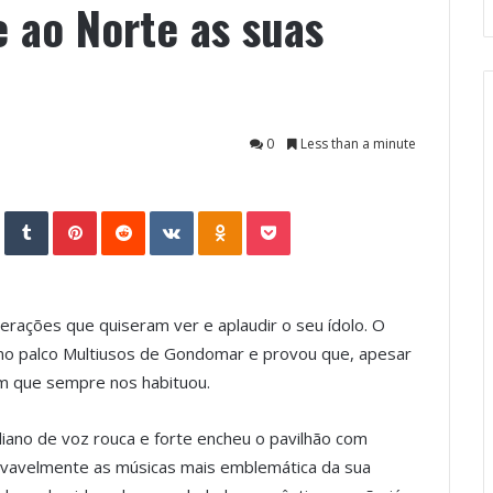
 ao Norte as suas
0
Less than a minute
StumbleUpon
Tumblr
Pinterest
Reddit
VKontakte
Odnoklassniki
Pocket
rações que quiseram ver e aplaudir o seu ídolo. O
no palco Multiusos de Gondomar e provou que, apesar
m que sempre nos habituou.
iano de voz rouca e forte encheu o pavilhão com
vavelmente as músicas mais emblemática da sua