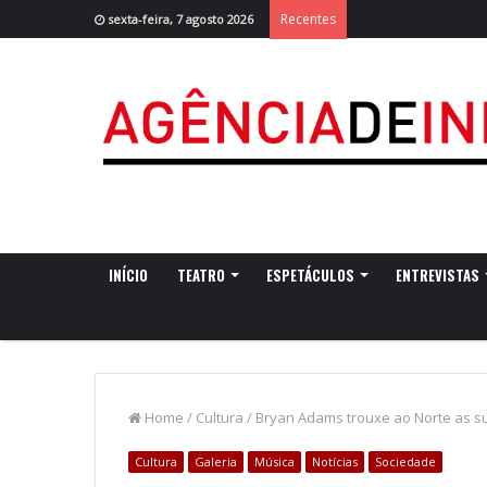
Recentes
sexta-feira, 7 agosto 2026
INÍCIO
TEATRO
ESPETÁCULOS
ENTREVISTAS
Home
/
Cultura
/
Bryan Adams trouxe ao Norte as 
Cultura
Galeria
Música
Notícias
Sociedade