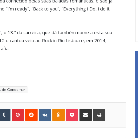
da conhecido pelas suas baladas românticas, e são já
 “I’m ready”, “Back to you”, “Everything i Do, i do it
, o 13.º da carreira, que dá também nome a esta sua
2 o cantou veio ao Rock in Rio Lisboa e, em 2014,
afia.
os de Gondomar
Tumblr
Pinterest
Reddit
VKontakte
Odnoklassniki
Pocket
Share via Email
Print