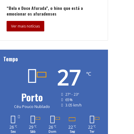
“Bela e Doce Afurada”, o hino que está a
emocionar os afuradenses
Ver mais notícias
Tempo
27
℃
Porto
27º - 23º
65%
3.05 km/h
Céu Pouco Nublado
26
29
26
22
22
℃
℃
℃
℃
℃
Sex
Sáb
Dom
Seg
Ter