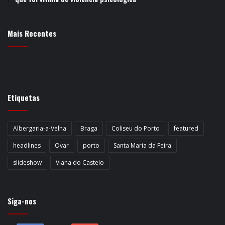
Mais Recentes
Etiquetas
Albergaria-a-Velha
Braga
Coliseu do Porto
featured
headlines
Ovar
porto
Santa Maria da Feira
slideshow
Viana do Castelo
Siga-nos