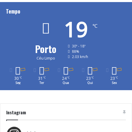
Marcelo Rebelo de Sousa
Tempo
19
℃
Porto
30º - 18º
88%
2.03 km/h
Céu Limpo
30
31
24
23
23
℃
℃
℃
℃
℃
Seg
Ter
Qua
Qui
Sex
Instagram