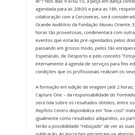
Ar”? Nos dias 9 e/ou 10, a peça em dança cont
agendada para as 20h30 e para as 18h, respet
colaboração com a Cercioeiras, será considera
Grande Auditório da Fundação Museu Oriente. Es
horas tão proveitosas, condimentará com outra
eventos que estarão pré-agendados pelos dois 
passando em grosso modo, pelos tão enriquec
Espetáculo, de Desporto e pelo conceito “Fotoj
internamente à agenda de serviços para fins ed
condições que os profissionais realizam os seu
A formação em edição de imagem (até 2 horas; fa
Capture One – da responsabilidade do Formador 
será tida sobre os resultados obtidos, entre os
Repfoto Centro disponibiliza em “low-cost” mater
igualmente como resultados adquiridos, os par
terão a possibilidade “rebuçado” de ver as su
publicação. As inscrições encontram-se abertas 