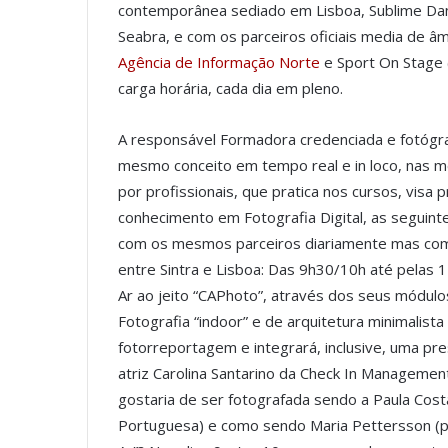
contemporânea sediado em Lisboa, Sublime Danc
Seabra, e com os parceiros oficiais media de âmb
Agência de Informação Norte
e Sport On Stage 
carga horária, cada dia em pleno.
A responsável Formadora credenciada e fotógraf
mesmo conceito em tempo real e in loco, nas
por profissionais, que pratica nos cursos, visa
conhecimento em Fotografia Digital, as seguint
com os mesmos parceiros diariamente mas com c
entre Sintra e Lisboa: Das 9h30/10h até pelas 
Ar ao jeito “CAPhoto”, através dos seus módul
Fotografia “indoor” e de arquitetura minimalist
fotorreportagem e integrará, inclusive, uma p
atriz Carolina Santarino da Check In Manageme
gostaria de ser fotografada sendo a Paula Costa
Portuguesa) e como sendo Maria Pettersson (pil