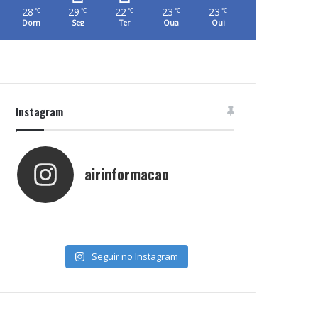
28
29
22
23
23
℃
℃
℃
℃
℃
Dom
Seg
Ter
Qua
Qui
Instagram
airinformacao
Seguir no Instagram