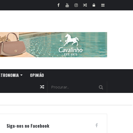
Random
Log
Sidebar
Article
In
STRONOMIA
OPINIÃO
Random
Article
Siga-nos no Facebook