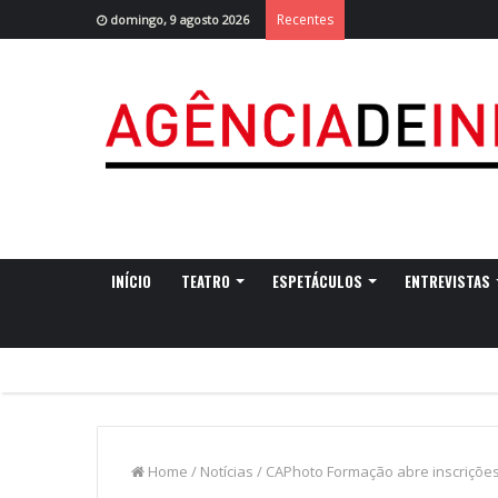
Recentes
domingo, 9 agosto 2026
INÍCIO
TEATRO
ESPETÁCULOS
ENTREVISTAS
Home
/
Notícias
/
CAPhoto Formação abre inscrições