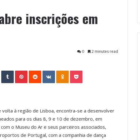
abre inscrições em
0
2 minutes read
StumbleUpon
Tumblr
Pinterest
Reddit
VKontakte
Odnoklassniki
Pocket
e volta à região de Lisboa, encontra-se a desenvolver
neados para os dias 8, 9 e 10 de dezembro, em
z, com o Museu do Ar e seus parceiros associados,
Aeroportos de Portugal, com a companhia de dança