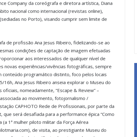
e Company da coreógrafa e diretora artística, Diana
ito nacional como internacional (revistas online),
(sediadas no Porto), visando cumprir sem limite de
a de profissão Ana Jesus Ribeiro, fidelizando-se ao
 mesmas condições de captação de imagem efetuadas
 proporcionar aos interessados de qualquer nível de
es novas experiências/vivências fotográficas, sempre
onteúdo programático distinto, foco pelos locais
15/16h, Ana Jesus Ribeiro anseia explorar o Museu do
os oficiais, nomeadamente, “Escape & Review” –
a associada ao movimento, fotojornalismo /
restação CAPHOTO Rede de Profissionais, por parte da
nt, que será desafiada para a performance épica “Como
 (a 1ª mulher piloto militar da Força Aérea
otmaria.com), de visita, ao prestigiante Museu do