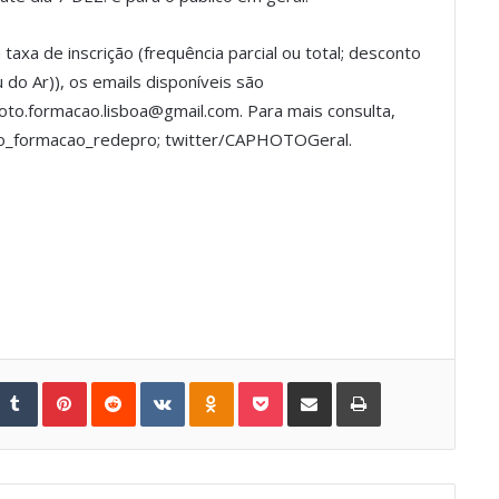
xa de inscrição (frequência parcial ou total; desconto
do Ar)), os emails disponíveis são
to.formacao.lisboa@gmail.com. Para mais consulta,
o_formacao_redepro; twitter/CAPHOTOGeral.
Tumblr
Pinterest
Reddit
VKontakte
Odnoklassniki
Pocket
Share via Email
Print