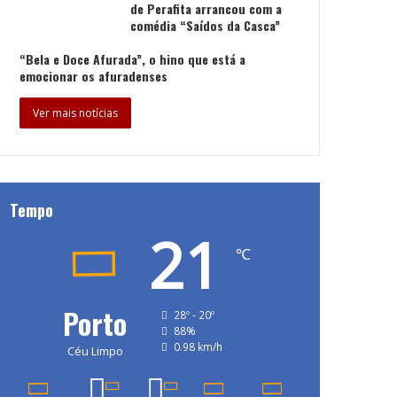
de Perafita arrancou com a
comédia “Saídos da Casca”
“Bela e Doce Afurada”, o hino que está a
emocionar os afuradenses
Ver mais notícias
Tempo
21
℃
Porto
28º - 20º
88%
0.98 km/h
Céu Limpo