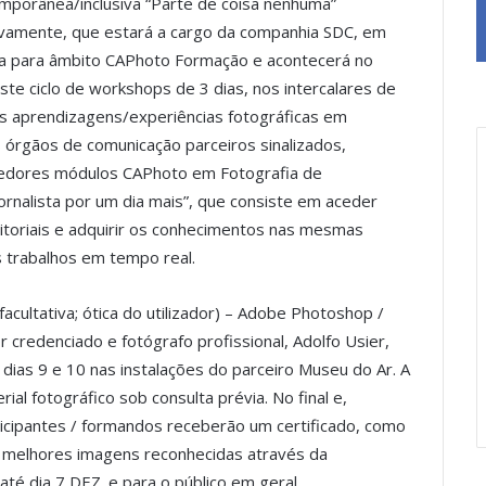
emporânea/inclusiva “Parte de coisa nenhuma”
ivamente, que estará a cargo da companhia SDC, em
da para âmbito CAPhoto Formação e acontecerá no
te ciclo de workshops de 3 dias, nos intercalares de
s aprendizagens/experiências fotográficas em
órgãos de comunicação parceiros sinalizados,
edores módulos CAPhoto em Fotografia de
ornalista por um dia mais”, que consiste em aceder
itoriais e adquirir os conhecimentos nas mesmas
s trabalhos em tempo real.
cultativa; ótica do utilizador) – Adobe Photoshop /
credenciado e fotógrafo profissional, Adolfo Usier,
 dias 9 e 10 nas instalações do parceiro Museu do Ar. A
ial fotográfico sob consulta prévia. No final e,
ticipantes / formandos receberão um certificado, como
as melhores imagens reconhecidas através da
até dia 7 DEZ. e para o público em geral.