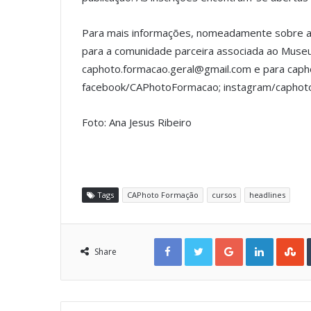
Para mais informações, nomeadamente sobre a ta
para a comunidade parceira associada ao Museu 
caphoto.formacao.geral@gmail.com e para capho
facebook/CAPhotoFormacao; instagram/caphot
Foto: Ana Jesus Ribeiro
Tags
CAPhoto Formação
cursos
headlines
Facebook
Twitter
Google+
LinkedIn
StumbleUpon
Share