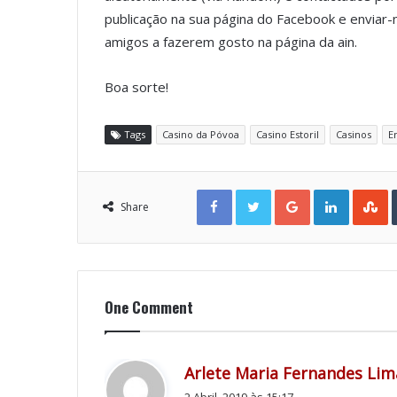
publicação na sua página do Facebook e enviar
amigos a fazerem gosto na página da ain.
Boa sorte!
Tags
Casino da Póvoa
Casino Estoril
Casinos
E
Facebook
Twitter
Google+
LinkedIn
StumbleUpon
Share
One Comment
Arlete Maria Fernandes Lim