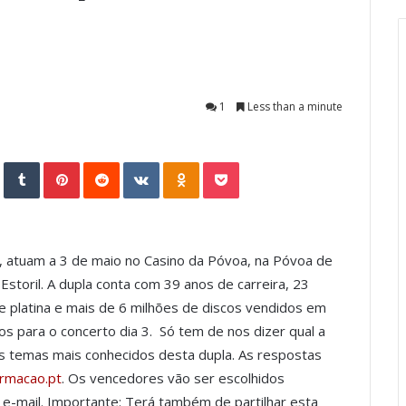
1
Less than a minute
StumbleUpon
Tumblr
Pinterest
Reddit
VKontakte
Odnoklassniki
Pocket
r, atuam a 3 de maio no Casino da Póvoa, na Póvoa de
 Estoril. A dupla conta com 39 anos de carreira, 23
de platina e mais de 6 milhões de discos vendidos em
los para o concerto dia 3. Só tem de nos dizer qual a
ês temas mais conhecidos desta dupla. As respostas
ormacao.pt
. Os vencedores vão ser escolhidos
e-mail. Importante: Terá também de partilhar esta