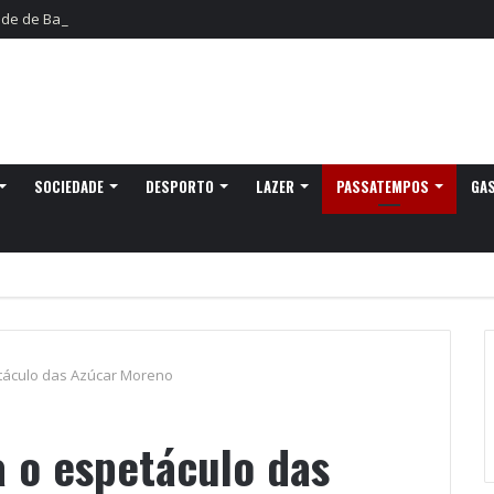
ude de Barcelos leva Kevinho e Lon3r Johny à Frente Ribeirinha
SOCIEDADE
DESPORTO
LAZER
PASSATEMPOS
GA
táculo das Azúcar Moreno
a o espetáculo das