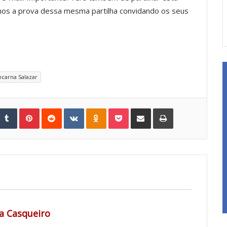
-nos a prova dessa mesma partilha convidando os seus
ncarna Salazar
Tumblr
Pinterest
Reddit
VKontakte
Odnoklassniki
Pocket
Share via Email
Print
d
a Casqueiro
i