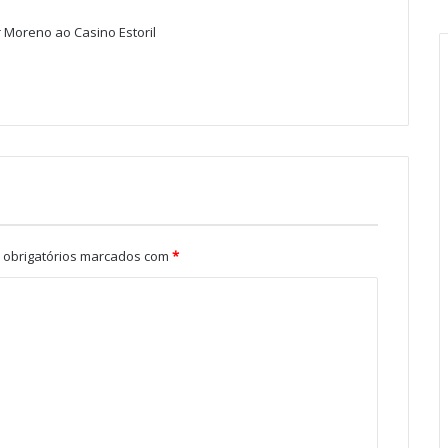
z
r Moreno ao Casino Estoril
:
obrigatórios marcados com
*