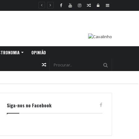
Random
Log
Sidebar
Article
In
STRONOMIA
OPINIÃO
Random
Article
Siga-nos no Facebook