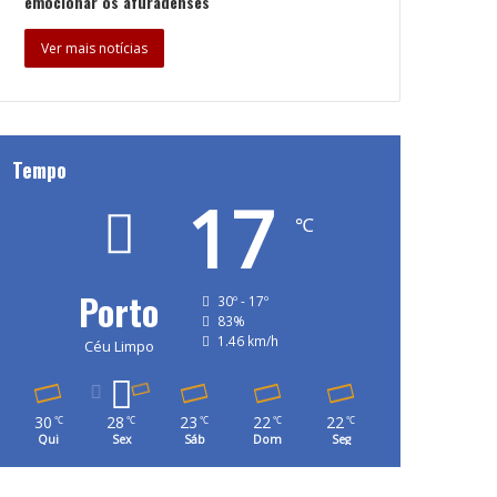
emocionar os afuradenses
Ver mais notícias
Tempo
17
℃
Porto
30º - 17º
83%
1.46 km/h
Céu Limpo
30
28
23
22
22
℃
℃
℃
℃
℃
Qui
Sex
Sáb
Dom
Seg