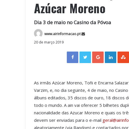
Azúcar Moreno
Dia 3 de maio no Casino da Póvoa
www.airinformacao.pt
20 de março 2019
Facebook
Twitter
Google+
LinkedIn
As irmãs Azúcar Moreno, Toñi e Encarna Salaza
Varzim, e, no dia seguinte, 4 de maio, no Casino
álbuns editados, 35 discos de ouro, 18 discos 
todo o mundo. A ain vai oferecer 5 bilhetes dup
nacionalidade das Azucar Moreno e quais os tr
devem ser enviadas para o e-mail
geral@airinf
aleatoriamente (via Random) e contactados por 