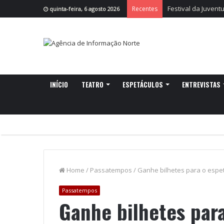
Festival da Juvent
Recentes
quinta-feira, 6 agosto 2026
INÍCIO
TEATRO
ESPETÁCULOS
ENTREVISTAS
Home
/
Passatempos
/
Ganhe bilhetes para o espe
Passatempos
Ganhe bilhetes par