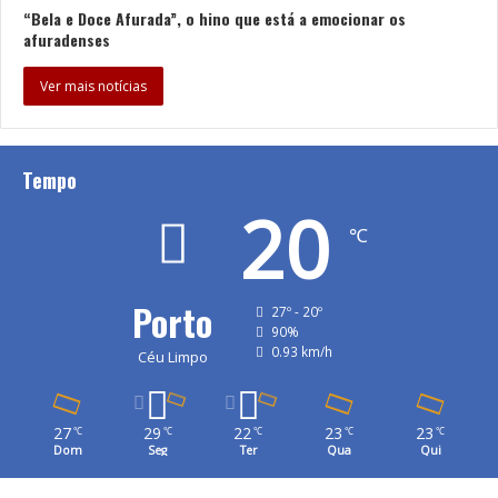
“Bela e Doce Afurada”, o hino que está a emocionar os
afuradenses
Ver mais notícias
Tempo
20
℃
Porto
27º - 20º
90%
0.93 km/h
Céu Limpo
27
29
22
23
23
℃
℃
℃
℃
℃
Dom
Seg
Ter
Qua
Qui