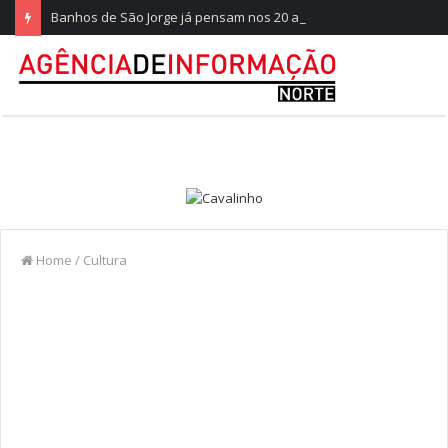
Banhos de São Jorge já pensam nos 20 anos na Quinta do Castelo
Home
/
Cultura