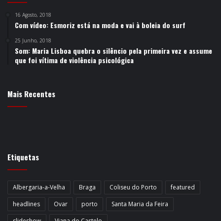
16 Agosto, 2018
Com vídeo: Esmoriz está na moda e vai à boleia do surf
25 Junho, 2018
Som: Maria Lisboa quebra o silêncio pela primeira vez e assume
que foi vítima de violência psicológica
Mais Recentes
Etiquetas
Albergaria-a-Velha
Braga
Coliseu do Porto
featured
headlines
Ovar
porto
Santa Maria da Feira
slideshow
Viana do Castelo