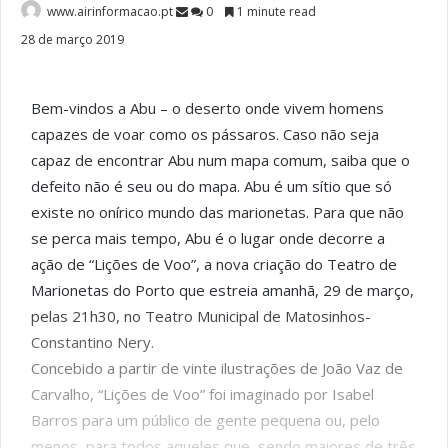
www.airinformacao.pt
0
1 minute read
28 de março 2019
Bem-vindos a Abu – o deserto onde vivem homens
capazes de voar como os pássaros. Caso não seja
capaz de encontrar Abu num mapa comum, saiba que o
defeito não é seu ou do mapa. Abu é um sítio que só
existe no onírico mundo das marionetas. Para que não
se perca mais tempo, Abu é o lugar onde decorre a
ação de “Lições de Voo”, a nova criação do Teatro de
Marionetas do Porto que estreia amanhã, 29 de março,
pelas 21h30, no Teatro Municipal de Matosinhos-
Constantino Nery.
Concebido a partir de vinte ilustrações de João Vaz de
Carvalho, “Lições de Voo” foi imaginado por Isabel
Barros para um público de gente pequena ou, pelo
menos, para todos aqueles que, sendo maiores de três