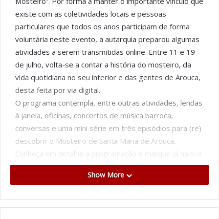
Mosteiro”. Por forma a manter o importante vínculo que
existe com as coletividades locais e pessoas
particulares que todos os anos participam de forma
voluntária neste evento, a autarquia preparou algumas
atividades a serem transmitidas online. Entre 11 e 19
de julho, volta-se a contar a história do mosteiro, da
vida quotidiana no seu interior e das gentes de Arouca,
desta feita por via digital.
O programa contempla, entre outras atividades, lendas
à janela, oficinas, concertos de música barroca,
conversas e uma mini série em três episódios para (re)
descobrir o Mosteiro de Santa Maria de Arouca.
Conheça em detalhe a programação e marque já na sua
agenda. Poderá assistir a esta edição online através da
Show More
página de Facebook do evento em
https://www.facebook.com/Arouca.HistoriadeumMostei
ro