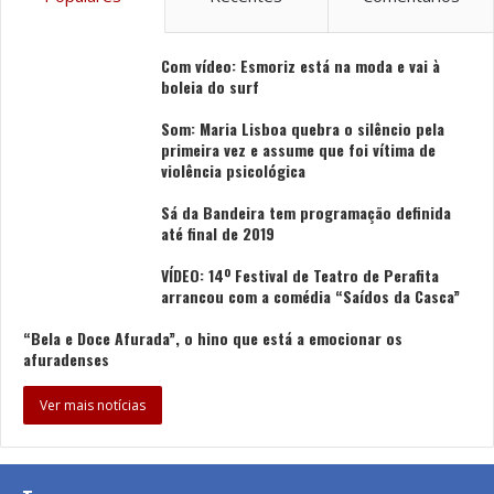
quotidiano religioso e administrativo do Mosteiro.
21h30.
Música Barroca em Recolhimento: concerto
Com vídeo: Esmoriz está na moda e vai à
comentado do Órgão Ibérico com os organistas Ivo
boleia do surf
Brandão e Tiago Ferreira
Som: Maria Lisboa quebra o silêncio pela
primeira vez e assume que foi vítima de
Exibindo a data de 1743 na sua fachada barroca, o
violência psicológica
órgão de tubos do Mosteiro de Arouca foi fabricado por
Sá da Bandeira tem programação definida
Manuel Bento Gomes Ferreira, natural de Valladolid,
até final de 2019
residente, então, em Lisboa e autor também do órgão
VÍDEO: 14º Festival de Teatro de Perafita
da Capela da Universidade de Coimbra. Ao que se sabe,
arrancou com a comédia “Saídos da Casca”
a sua construção iniciou-se em Lisboa em 1739, tendo
“Bela e Doce Afurada”, o hino que está a emocionar os
sido implantado no Coro alto em 1743, na zona
afuradenses
localizada entre o coro das freiras e a igreja do
mosteiro, o que tem feito dele, ao longo dos anos, um
Ver mais notícias
instrumento não só para a liturgia, como também para a
execução de concertos diversos. Neste concerto em
particular, serão interpretadas, entre outras, 4 peças