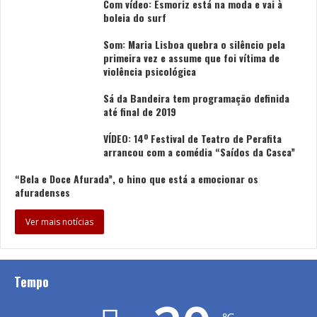
Com vídeo: Esmoriz está na moda e vai à
boleia do surf
Tags
Igreja Matriz
Ilhavo
Junta de Freguesia
S. Salvador
Som: Maria Lisboa quebra o silêncio pela
primeira vez e assume que foi vítima de
violência psicológica
Sá da Bandeira tem programação definida
até final de 2019
VÍDEO: 14º Festival de Teatro de Perafita
arrancou com a comédia “Saídos da Casca”
“Bela e Doce Afurada”, o hino que está a emocionar os
afuradenses
Ver mais notícias
Tempo