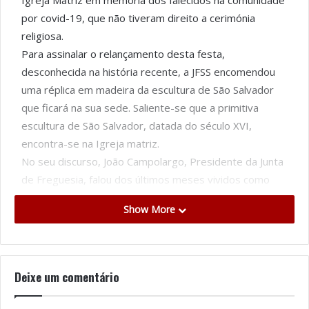
Igreja Matriz em memória dos falecidos na comunidade
por covid-19, que não tiveram direito a cerimónia
religiosa.
Para assinalar o relançamento desta festa,
desconhecida na história recente, a JFSS encomendou
uma réplica em madeira da escultura de São Salvador
que ficará na sua sede. Saliente-se que a primitiva
escultura de São Salvador, datada do século XVI,
encontra-se na Igreja matriz.
No seu discurso, João Campolargo, Presidente da Junta
de Freguesia, falou dos últimos meses vividos como
momentos de “profunda angústia e transformação” e
Show More
da dificuldade que se avizinha dos próximos tempos.
Neste contexto, salientou: “O sentido de comunidade
ganha ainda mais força e exige que continuemos alerta
no apoio uns aos outros, porque todos precisamos de
Deixe um comentário
todos. Exige também que, sempre que nos for
possível, retomemos alguma normalidade e algum