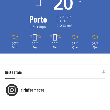
20
℃
Porto
27º - 20º
90%
0.93 km/h
Céu Limpo
27
29
22
23
23
℃
℃
℃
℃
℃
Dom
Seg
Ter
Qua
Qui
Instagram
airinformacao