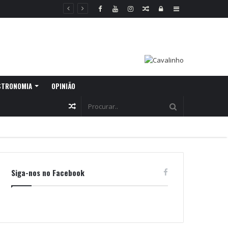
Random
Log
Sidebar
Article
In
STRONOMIA
OPINIÃO
Random
Article
Siga-nos no Facebook