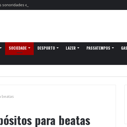
sonoridades e criação artística marcam a nova temporada do CTAL
SOCIEDADE
DESPORTO
LAZER
PASSATEMPOS
GA
a beatas
epósitos para beatas