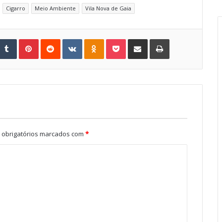
Cigarro
Meio Ambiente
Vila Nova de Gaia
Tumblr
Pinterest
Reddit
VKontakte
Odnoklassniki
Pocket
Share via Email
Print
obrigatórios marcados com
*