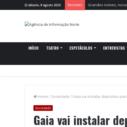
Grandes nomes, novas 
Recentes
sábado, 8 agosto 2026
INÍCIO
TEATRO
ESPETÁCULOS
ENTREVISTAS
Home
/
Sociedade
/
Gaia vai instalar depósitos par
Sociedade
Gaia vai instalar d