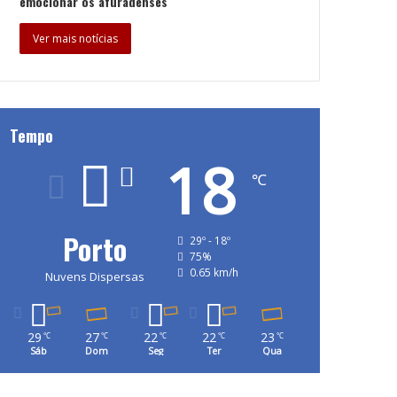
emocionar os afuradenses
Ver mais notícias
Tempo
18
℃
Porto
29º - 18º
75%
0.65 km/h
Nuvens Dispersas
29
27
22
22
23
℃
℃
℃
℃
℃
Sáb
Dom
Seg
Ter
Qua