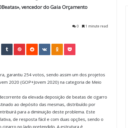
00Beatas», vencedor do Gaia Orçamento
0
1 minute read
StumbleUpon
Tumblr
Pinterest
Reddit
VKontakte
Odnoklassniki
Pocket
ira, garantiu 254 votos, sendo assim um dos projetos
Jovem 2020 (GOP+Jovem 2020) na categoria de Meio
 decorrente da elevada deposição de beatas de cigarro
stinado ao depósito das mesmas, distribuído por
ontribuirá para a diminuição deste problema. Este
lativa, de resposta fácil e com duas opções, sendo o
 cigarro no lado pretendido. A estrutura é